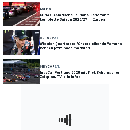
ASLMS
1 T.
Kurios: Asiatische Le-Mans-Serie fährt
komplette Saison 2026/27 in Europa
MOTOGP
2 T.
Wie sich Quartararo für verbleibende Yamaha-
Rennen jetzt noch motiviert
INDYCAR
2 T.
IndyCar Portland 2026 mit Mick Schumacher:
Zeitplan, TV, alle Infos