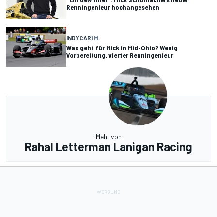
Renningenieur hochangesehen
INDYCAR
1 M.
Was geht für Mick in Mid-Ohio? Wenig
Vorbereitung, vierter Renningenieur
Mehr von
Rahal Letterman Lanigan Racing
INDYCAR
16 T.
RLL rüstet 2027 auf zwei Autos zurück - Mick
Schumacher vor Teamwechsel?