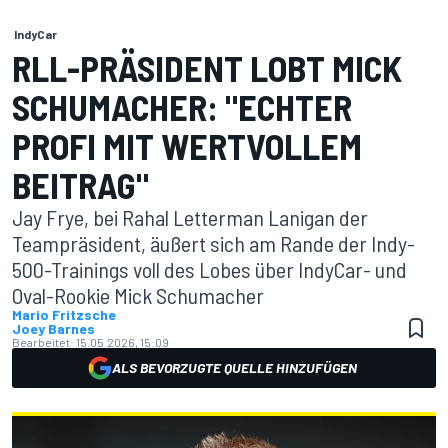
IndyCar
RLL-PRÄSIDENT LOBT MICK
SCHUMACHER: "ECHTER
PROFI MIT WERTVOLLEM
BEITRAG"
Jay Frye, bei Rahal Letterman Lanigan der
Teampräsident, äußert sich am Rande der Indy-
500-Trainings voll des Lobes über IndyCar- und
Oval-Rookie Mick Schumacher
Mario Fritzsche
Joey Barnes
Bearbeitet:
15.05.2026, 15:09
ALS BEVORZUGTE QUELLE HINZUFÜGEN