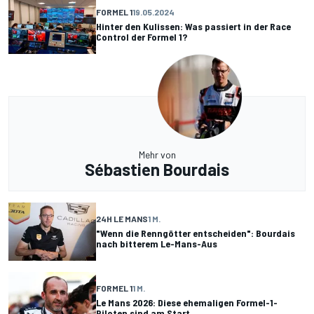
FORMEL 1
19.05.2024
Hinter den Kulissen: Was passiert in der Race
Control der Formel 1?
Mehr von
Sébastien Bourdais
24H LE MANS
1 M.
"Wenn die Renngötter entscheiden": Bourdais
nach bitterem Le-Mans-Aus
FORMEL 1
1 M.
Le Mans 2026: Diese ehemaligen Formel-1-
Piloten sind am Start