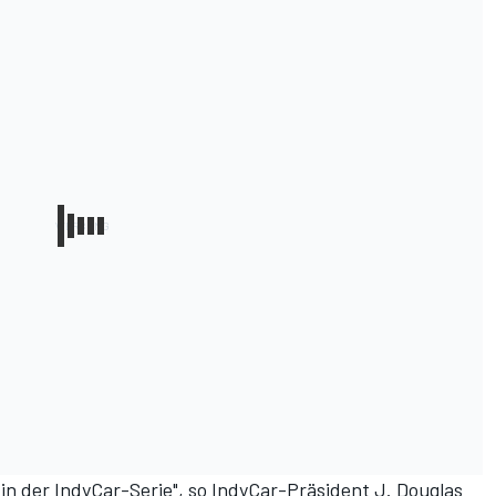
is in der IndyCar-Serie", so IndyCar-Präsident J. Douglas