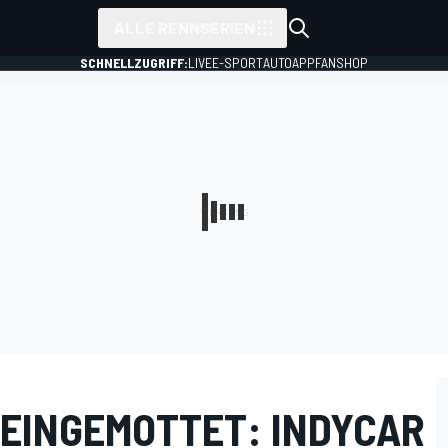
ALLE RENNSERIEN
SCHNELLZUGRIFF:
LIVE
E-SPORT
AUTO
APP
FANSHOP
 EINGEMOTTET: INDYCAR