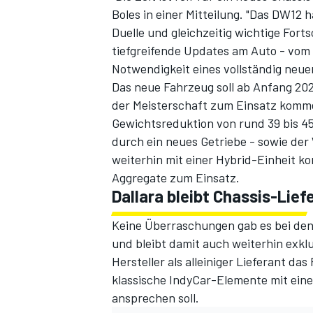
Boles in einer Mitteilung. "Das DW12 
Duelle und gleichzeitig wichtige Fort
tiefgreifende Updates am Auto - vom 
Notwendigkeit eines vollständig neue
Das neue Fahrzeug soll ab Anfang 202
der Meisterschaft zum Einsatz komm
Gewichtsreduktion von rund 39 bis 45
durch ein neues Getriebe - sowie der
weiterhin mit einer Hybrid-Einheit k
SPORTWAGEN
Aggregate zum Einsatz.
Dallara bleibt Chassis-Lief
Keine Überraschungen gab es bei den 
und bleibt damit auch weiterhin exklus
Hersteller als alleiniger Lieferant da
klassische IndyCar-Elemente mit ein
ansprechen soll.