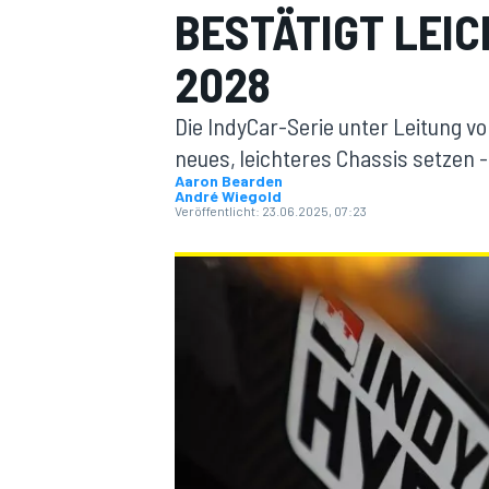
BESTÄTIGT LEIC
2028
Die IndyCar-Serie unter Leitung v
neues, leichteres Chassis setzen -
Aaron Bearden
André Wiegold
MOTOGP
Veröffentlicht:
23.06.2025, 07:23