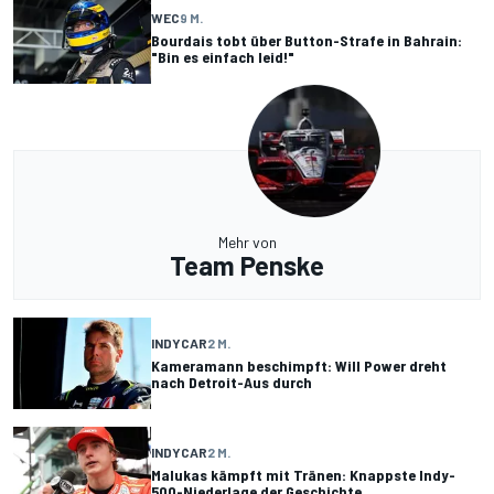
WEC
9 M.
Bourdais tobt über Button-Strafe in Bahrain:
"Bin es einfach leid!"
Mehr von
Team Penske
INDYCAR
2 M.
Kameramann beschimpft: Will Power dreht
nach Detroit-Aus durch
INDYCAR
2 M.
Malukas kämpft mit Tränen: Knappste Indy-
500-Niederlage der Geschichte