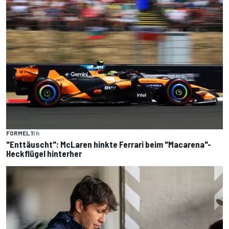
FORMEL 1
1 h
"Enttäuscht": McLaren hinkte Ferrari beim "Macarena"-
Heckflügel hinterher