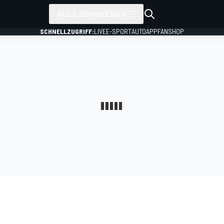
ALLE RENNSERIEN
SCHNELLZUGRIFF:
LIVE
E-SPORT
AUTO
APP
FANSHOP