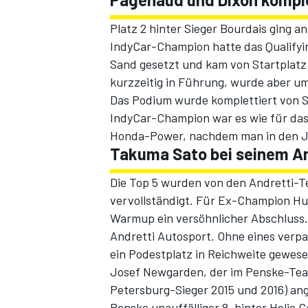
Platz 2 hinter Sieger Bourdais ging 
IndyCar-Champion hatte das Qualifyi
Sand gesetzt und kam von Startplatz 
kurzzeitig in Führung, wurde aber u
Das Podium wurde komplettiert von S
IndyCar-Champion war es wie für d
Honda-Power, nachdem man in den Ja
Takuma Sato bei seinem An
Die Top 5 wurden von den Andretti-
vervollständigt. Für Ex-Champion Hun
Warmup ein versöhnlicher Abschluss. 
Andretti Autosport. Ohne eines verp
ein Podestplatz in Reichweite gewese
Josef Newgarden, der im Penske-Team
Petersburg-Sieger 2015 und 2016) ang
Penske unauffälliger 8. hinter Helio 