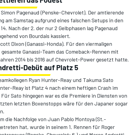
an Simon Pagenaud (Penske-Chevrolet). Der amtierende
ng am Samstag aufgrund eines falschen Setups in den
14. Nach der 2. der nur 2 Gelbphasen lag Pagenaud
mgehend von Bourdais kassiert.
cott Dixon (Ganassi-Honda). Für den viermaligen
as gesamte Ganassi-Team das Comeback-Rennen mit
hren 2014 bis 2016 auf Chevrolet-Power gesetzt hatte.
dretti-Debüt auf Platz 5
Teamkollegen Ryan Hunter-Reay und Takuma Sato
ter-Reay ist Platz 4 nach einem heftigen Crash im
Für Sato hingegen war es die Premiere in Diensten von
atzten letzten Boxenstopps wäre für den Japaner sogar
n.
 die Nachfolge von Juan Pablo Montoya (St.-
etreten hat, wurde in seinem 1. Rennen für Roger
Castroneves (Penske-Chevrolet; 6.) und Marco Andretti