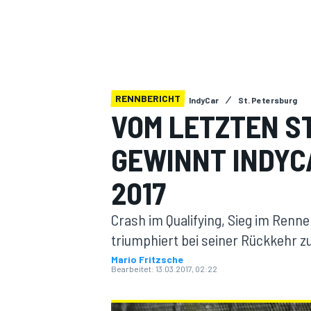
RENNBERICHT
IndyCar
St. Petersburg
VOM LETZTEN S
MOTOGP
GEWINNT INDYC
2017
Crash im Qualifying, Sieg im Renn
triumphiert bei seiner Rückkehr z
Mario Fritzsche
Bearbeitet:
13.03.2017, 02:22