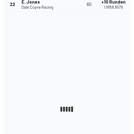
E. Jones
+10 Runden
22
60
Dale Coyne Racing
1:19'58.8579