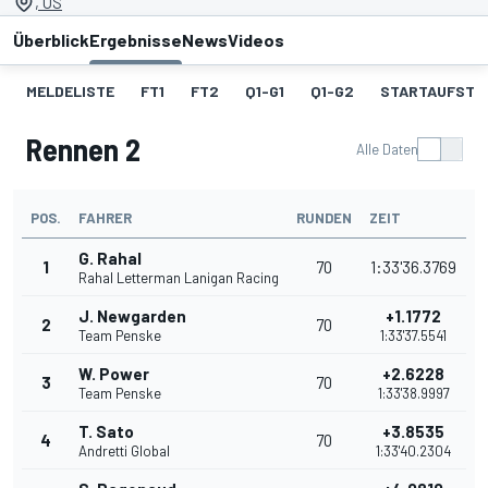
, US
Überblick
Ergebnisse
News
Videos
MELDELISTE
FT1
FT2
Q1-G1
Q1-G2
STARTAUFSTEL
Rennen 2
Alle Daten
POS.
FAHRER
RUNDEN
ZEIT
G. Rahal
1
70
1:33'36.3769
Rahal Letterman Lanigan Racing
J. Newgarden
+1.1772
2
70
Team Penske
1:33'37.5541
W. Power
+2.6228
3
70
Team Penske
1:33'38.9997
T. Sato
+3.8535
4
70
Andretti Global
1:33'40.2304