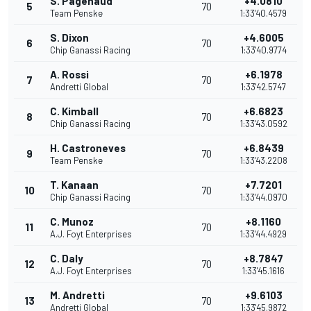
S. Pagenaud
+4.0810
5
70
Team Penske
1:33'40.4579
S. Dixon
+4.6005
6
70
Chip Ganassi Racing
1:33'40.9774
A. Rossi
+6.1978
7
70
Andretti Global
1:33'42.5747
C. Kimball
+6.6823
8
70
Chip Ganassi Racing
1:33'43.0592
H. Castroneves
+6.8439
9
70
Team Penske
1:33'43.2208
T. Kanaan
+7.7201
10
70
Chip Ganassi Racing
1:33'44.0970
C. Munoz
+8.1160
11
70
A.J. Foyt Enterprises
1:33'44.4929
C. Daly
+8.7847
12
70
A.J. Foyt Enterprises
1:33'45.1616
M. Andretti
+9.6103
13
70
Andretti Global
1:33'45.9872