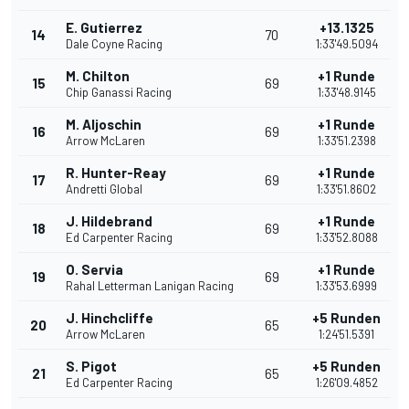
E. Gutierrez
+13.1325
14
70
Dale Coyne Racing
1:33'49.5094
M. Chilton
+1 Runde
15
69
Chip Ganassi Racing
1:33'48.9145
M. Aljoschin
+1 Runde
16
69
Arrow McLaren
1:33'51.2398
R. Hunter-Reay
+1 Runde
17
69
Andretti Global
1:33'51.8602
J. Hildebrand
+1 Runde
18
69
Ed Carpenter Racing
1:33'52.8088
O. Servia
+1 Runde
19
69
Rahal Letterman Lanigan Racing
1:33'53.6999
J. Hinchcliffe
+5 Runden
20
65
Arrow McLaren
1:24'51.5391
S. Pigot
+5 Runden
21
65
Ed Carpenter Racing
1:26'09.4852