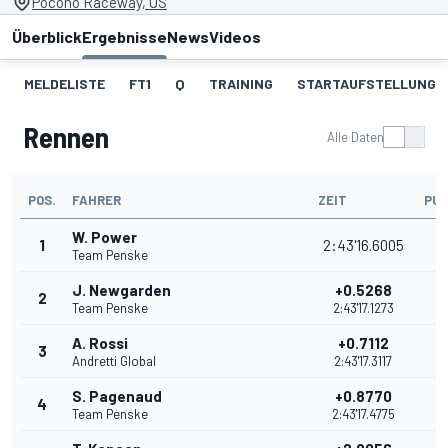
Pocono Raceway, US
Überblick
Ergebnisse
News
Videos
MELDELISTE
FT1
Q
TRAINING
STARTAUFSTELLUNG
Rennen
Alle Daten
POS.
FAHRER
ZEIT
PU
W. Power
1
2:43'16.6005
Team Penske
J. Newgarden
+0.5268
2
Team Penske
2:43'17.1273
A. Rossi
+0.7112
3
Andretti Global
2:43'17.3117
S. Pagenaud
+0.8770
4
Team Penske
2:43'17.4775