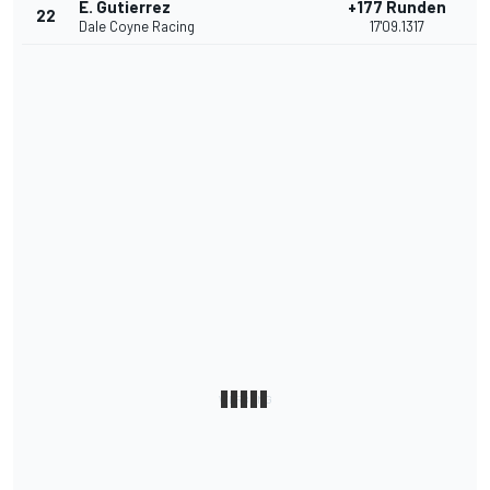
E. Gutierrez
+177 Runden
22
Dale Coyne Racing
17'09.1317