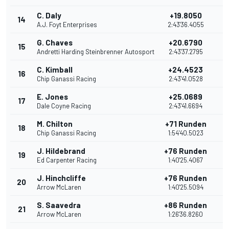
C. Daly
+19.8050
14
A.J. Foyt Enterprises
2:43'36.4055
G. Chaves
+20.6790
15
Andretti Harding Steinbrenner Autosport
2:43'37.2795
C. Kimball
+24.4523
16
Chip Ganassi Racing
2:43'41.0528
E. Jones
+25.0689
17
Dale Coyne Racing
2:43'41.6694
M. Chilton
+71 Runden
18
Chip Ganassi Racing
1:54'40.5023
J. Hildebrand
+76 Runden
19
Ed Carpenter Racing
1:40'25.4067
J. Hinchcliffe
+76 Runden
20
Arrow McLaren
1:40'25.5094
S. Saavedra
+86 Runden
21
Arrow McLaren
1:26'36.8260