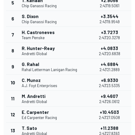
T. Kanaan
+2.9056
5
Chip Ganassi Racing
2:43'19.5061
S. Dixon
+3.3544
6
Chip Ganassi Racing
2:43'19.9549
H. Castroneves
+3.7273
7
Team Penske
2:43'20.3278
R. Hunter-Reay
+4.0833
8
Andretti Global
2:43'20.6838
G. Rahal
+4.6884
9
Rahal Letterman Lanigan Racing
2:43'21.2889
C. Munoz
+6.9330
10
A.J. Foyt Enterprises
2:43'23.5335
M. Andretti
+9.4607
11
Andretti Global
2:43'26.0612
E. Carpenter
+10.4503
12
Ed Carpenter Racing
2:43'27.0508
T. Sato
+11.2388
13
Andretti Global
2:43'27.8393