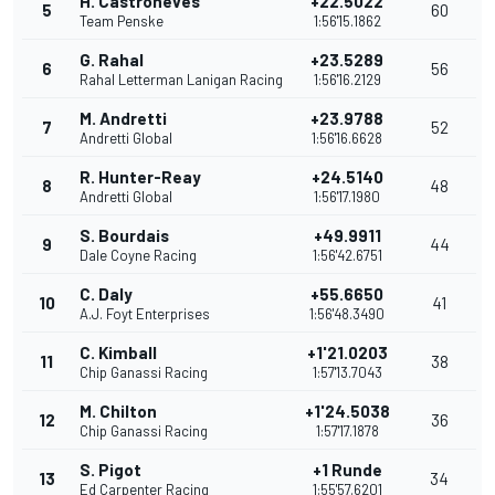
H. Castroneves
+22.5022
5
60
Team Penske
1:56'15.1862
G. Rahal
+23.5289
6
56
Rahal Letterman Lanigan Racing
1:56'16.2129
M. Andretti
+23.9788
7
52
Andretti Global
1:56'16.6628
R. Hunter-Reay
+24.5140
8
48
Andretti Global
1:56'17.1980
S. Bourdais
+49.9911
9
44
Dale Coyne Racing
1:56'42.6751
C. Daly
+55.6650
10
41
A.J. Foyt Enterprises
1:56'48.3490
C. Kimball
+1'21.0203
11
38
Chip Ganassi Racing
1:57'13.7043
M. Chilton
+1'24.5038
12
36
Chip Ganassi Racing
1:57'17.1878
S. Pigot
+1 Runde
13
34
Ed Carpenter Racing
1:55'57.6201