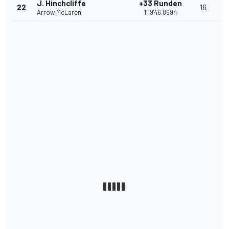
J. Hinchcliffe
+33 Runden
22
16
Arrow McLaren
1:19'46.8694