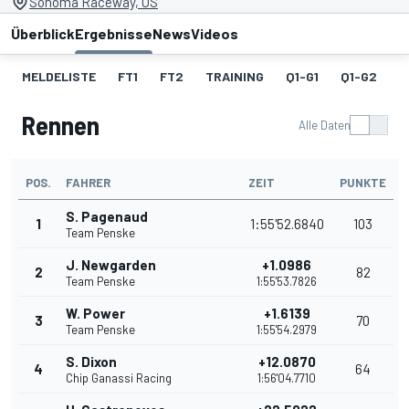
Sonoma Raceway, US
Überblick
Ergebnisse
News
Videos
MELDELISTE
FT1
FT2
TRAINING
Q1-G1
Q1-G2
Q
Rennen
Alle Daten
POS.
FAHRER
ZEIT
PUNKTE
S. Pagenaud
1
1:55'52.6840
103
Team Penske
J. Newgarden
+1.0986
2
82
Team Penske
1:55'53.7826
W. Power
+1.6139
3
70
Team Penske
1:55'54.2979
S. Dixon
+12.0870
4
64
Chip Ganassi Racing
1:56'04.7710