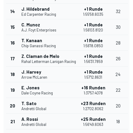
J. Hildebrand
+1 Runde
14
32
Ed Carpenter Racing
1:55'58.6035
C. Munoz
+1 Runde
15
30
A.J. Foyt Enterprises
1:56'03.8120
T. Kanaan
+1 Runde
16
28
Chip Ganassi Racing
1:56'18.0850
Z. Claman de Melo
+1 Runde
17
26
Rahal Letterman Lanigan Racing
1:56'31.7859
J. Harvey
+1 Runde
18
24
Arrow McLaren
1:57'12.8631
E. Jones
+16 Runden
19
22
Dale Coyne Racing
1:37'57.4078
T. Sato
+23 Runden
20
20
Andretti Global
1:27'02.8062
A. Rossi
+25 Runden
21
18
Andretti Global
1:56'49.6063