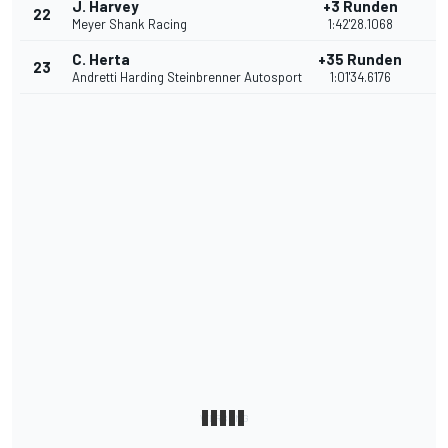
J. Harvey
+3 Runden
22
8
Meyer Shank Racing
1:42'28.1068
C. Herta
+35 Runden
23
7
Andretti Harding Steinbrenner Autosport
1:01'34.6176