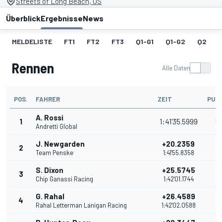
Streets of Long Beach, US
Überblick
Ergebnisse
News
MELDELISTE
FT1
FT2
FT3
Q1-G1
Q1-G2
Q2
Rennen
Alle Daten
POS.
FAHRER
ZEIT
PUN
A. Rossi
1
1:41'35.5999
5
Andretti Global
J. Newgarden
+20.2359
2
4
Team Penske
1:41'55.8358
S. Dixon
+25.5745
3
3
Chip Ganassi Racing
1:42'01.1744
G. Rahal
+26.4589
4
3
Rahal Letterman Lanigan Racing
1:42'02.0588