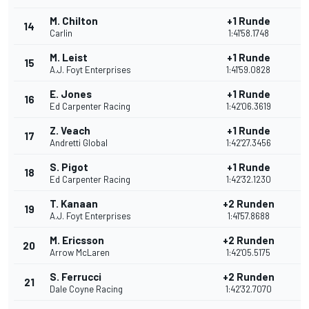
M. Chilton
+1 Runde
14
1
Carlin
1:41'58.1748
M. Leist
+1 Runde
15
1
A.J. Foyt Enterprises
1:41'59.0828
E. Jones
+1 Runde
16
1
Ed Carpenter Racing
1:42'06.3619
Z. Veach
+1 Runde
17
1
Andretti Global
1:42'27.3456
S. Pigot
+1 Runde
18
1
Ed Carpenter Racing
1:42'32.1230
T. Kanaan
+2 Runden
19
1
A.J. Foyt Enterprises
1:41'57.8688
M. Ericsson
+2 Runden
20
1
Arrow McLaren
1:42'05.5175
S. Ferrucci
+2 Runden
21
9
Dale Coyne Racing
1:42'32.7070