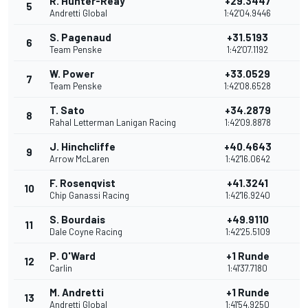
R. Hunter-Reay
+29.3447
5
3
Andretti Global
1:42'04.9446
S. Pagenaud
+31.5193
6
2
Team Penske
1:42'07.1192
W. Power
+33.0529
7
2
Team Penske
1:42'08.6528
T. Sato
+34.2879
8
2
Rahal Letterman Lanigan Racing
1:42'09.8878
J. Hinchcliffe
+40.4643
9
2
Arrow McLaren
1:42'16.0642
F. Rosenqvist
+41.3241
10
2
Chip Ganassi Racing
1:42'16.9240
S. Bourdais
+49.9110
11
1
Dale Coyne Racing
1:42'25.5109
P. O'Ward
+1 Runde
12
1
Carlin
1:41'37.7180
M. Andretti
+1 Runde
13
1
Andretti Global
1:41'54.9250