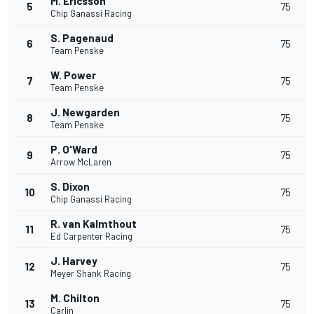
M. Ericsson
5
75
Chip Ganassi Racing
S. Pagenaud
6
75
Team Penske
W. Power
7
75
Team Penske
J. Newgarden
8
75
Team Penske
P. O'Ward
9
75
Arrow McLaren
S. Dixon
10
75
Chip Ganassi Racing
R. van Kalmthout
11
75
Ed Carpenter Racing
J. Harvey
12
75
Meyer Shank Racing
M. Chilton
13
75
Carlin