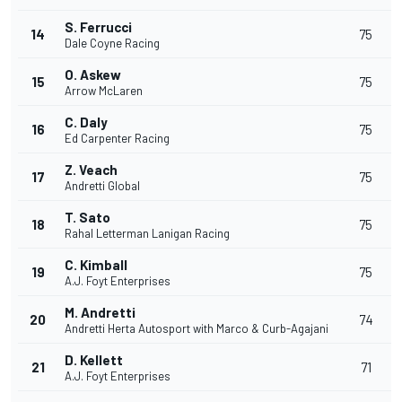
S. Ferrucci
14
75
Dale Coyne Racing
O. Askew
15
75
Arrow McLaren
C. Daly
16
75
Ed Carpenter Racing
Z. Veach
17
75
Andretti Global
T. Sato
18
75
Rahal Letterman Lanigan Racing
C. Kimball
19
75
A.J. Foyt Enterprises
M. Andretti
20
74
Andretti Herta Autosport with Marco & Curb-Agajani
D. Kellett
21
71
A.J. Foyt Enterprises