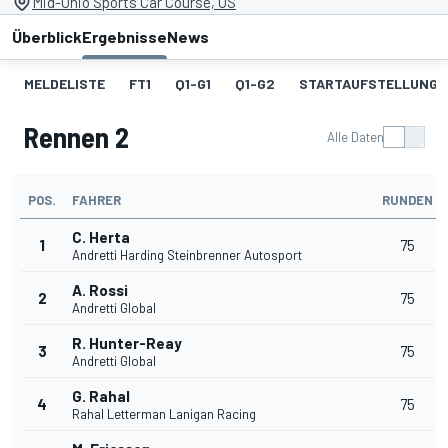
Mid-Ohio Sports Car Course, US
Überblick
Ergebnisse
News
MELDELISTE
FT1
Q1-G1
Q1-G2
STARTAUFSTELLUNG 1
Rennen 2
Alle Daten
POS.
FAHRER
RUNDEN
C. Herta
1
75
Andretti Harding Steinbrenner Autosport
A. Rossi
2
75
Andretti Global
R. Hunter-Reay
3
75
Andretti Global
G. Rahal
4
75
Rahal Letterman Lanigan Racing