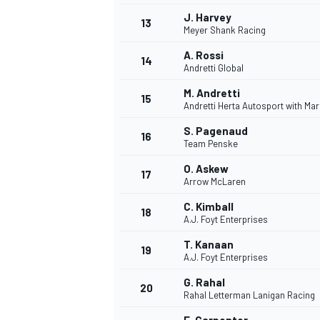
J. Harvey
13
Meyer Shank Racing
A. Rossi
14
Andretti Global
M. Andretti
15
Andretti Herta Autosport with Ma
S. Pagenaud
16
Team Penske
O. Askew
17
Arrow McLaren
C. Kimball
18
A.J. Foyt Enterprises
T. Kanaan
19
A.J. Foyt Enterprises
G. Rahal
20
Rahal Letterman Lanigan Racing