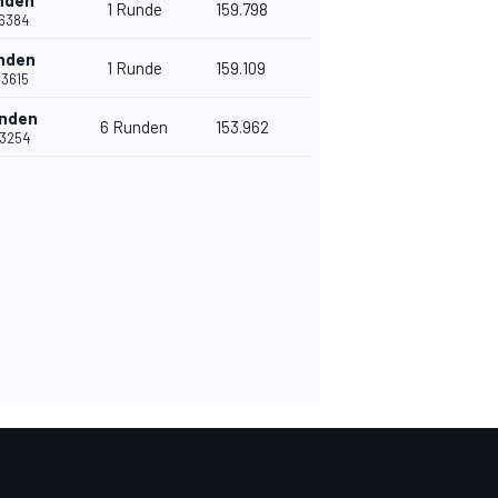
nden
1 Runde
159.798
.6384
nden
1 Runde
159.109
.3615
unden
6 Runden
153.962
.3254