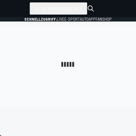
ALLE RENNSERIEN
SCHNELLZUGRIFF:
LIVE
E-SPORT
AUTO
APP
FANSHOP