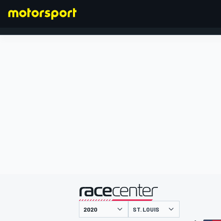
FORMEL 1
präsentiert von
ST. LOUIS