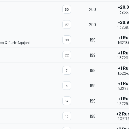
+20.
200
60
1:32'35
+20.
200
27
1:32'36
+1 R
199
98
rco & Curb-Agajani
1:32'18
+1 R
199
22
1:32'20
+1 R
199
7
1:32'24
+1 R
199
4
1:32'28
+1 R
199
14
1:32'29
+2 Ru
198
15
1:32'17