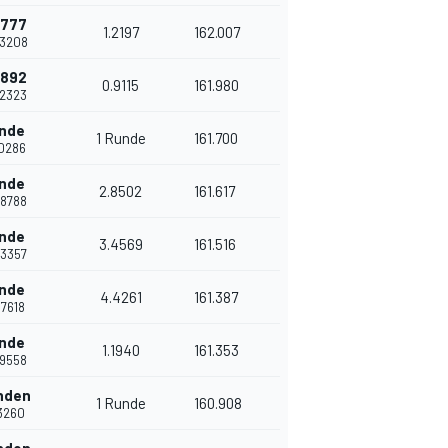
0777
1.2197
162.007
.3208
9892
0.9115
161.980
.2323
unde
1 Runde
161.700
.0286
unde
2.8502
161.617
.8788
unde
3.4569
161.516
.3357
unde
4.4261
161.387
.7618
unde
1.1940
161.353
.9558
nden
1 Runde
160.908
.3260