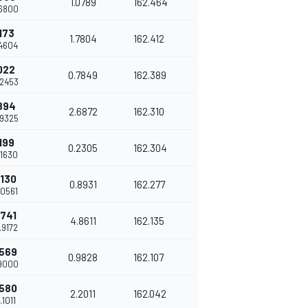
1.0789
162.464
.6800
173
1.7804
162.412
.4604
022
0.7849
162.389
.2453
894
2.6872
162.310
.9325
199
0.2305
162.304
.1630
8130
0.8931
162.277
.0561
6741
4.8611
162.135
.9172
6569
0.9828
162.107
.9000
8580
2.2011
162.042
.1011