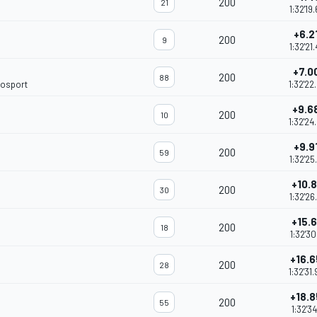
200
21
1:32'19
+6.2
200
9
1:32'21
+7.0
200
88
tosport
1:32'22
+9.6
200
10
1:32'24
+9.9
200
59
1:32'25
+10.
200
30
1:32'26
+15.
200
18
1:32'30
+16.
200
28
1:32'31
+18.
200
55
h
1:32'34