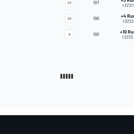
+3 Ru
197
20
1:32'27
+4 Ru
196
26
1:32'23
+10 R
190
8
1:32'33