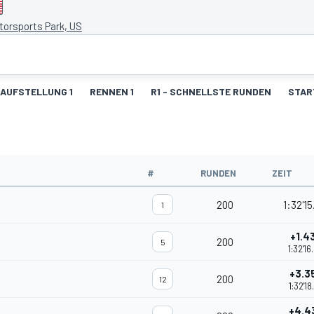
orsports Park, US
AUFSTELLUNG 1
RENNEN 1
R1 - SCHNELLSTE RUNDEN
STAR
#
RUNDEN
ZEIT
200
1:32'15
1
+1.4
200
5
1:32'16
+3.3
200
12
1:32'18
+4.4