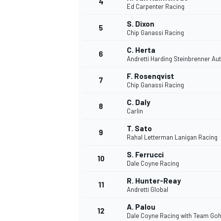
4
Ed Carpenter Racing
S. Dixon
5
Chip Ganassi Racing
C. Herta
6
Andretti Harding Steinbrenner Au
DTM
F. Rosenqvist
7
Chip Ganassi Racing
C. Daly
8
Carlin
T. Sato
9
Rahal Letterman Lanigan Racing
S. Ferrucci
10
Dale Coyne Racing
R. Hunter-Reay
11
Andretti Global
A. Palou
12
Dale Coyne Racing with Team Go