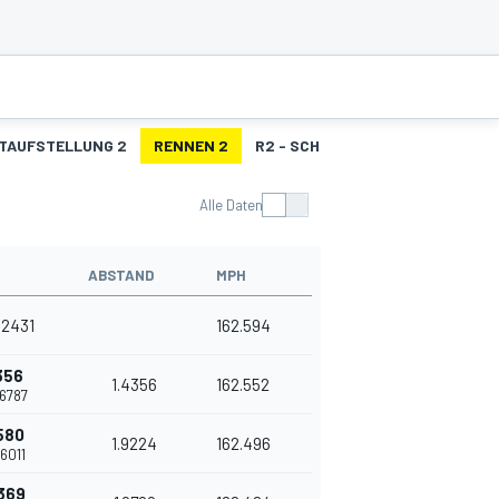
TAUFSTELLUNG 2
RENNEN 2
R2 - SCHNELLSTE RUNDEN
Alle Daten
ABSTAND
MPH
.2431
162.594
356
1.4356
162.552
.6787
580
1.9224
162.496
.6011
369