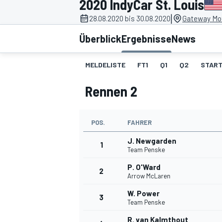
2020 IndyCar St. Louis
|
28.08.2020 bis 30.08.2020
Gateway Mot
Überblick
Ergebnisse
News
MELDELISTE
FT1
Q1
Q2
START
Rennen 2
MOTOGP
POS.
FAHRER
J. Newgarden
1
Team Penske
P. O'Ward
2
Arrow McLaren
W. Power
3
Team Penske
R. van Kalmthout