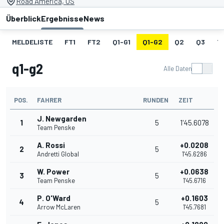
Road America, US
Überblick
Ergebnisse
News
MELDELISTE
FT1
FT2
Q1-G1
Q1-G2
Q2
Q3
T
q1-g2
Alle Daten
POS.
FAHRER
RUNDEN
ZEIT
J. Newgarden
1
5
1'45.6078
Team Penske
A. Rossi
+0.0208
2
5
Andretti Global
1'45.6286
W. Power
+0.0638
3
5
Team Penske
1'45.6716
P. O'Ward
+0.1603
4
5
Arrow McLaren
1'45.7681