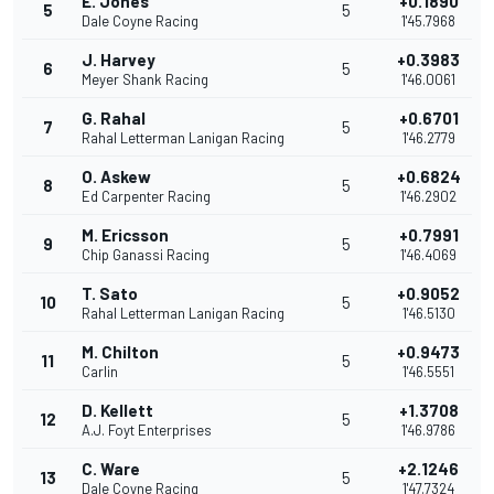
E. Jones
+0.1890
5
5
Dale Coyne Racing
1'45.7968
J. Harvey
+0.3983
6
5
Meyer Shank Racing
1'46.0061
G. Rahal
+0.6701
7
5
Rahal Letterman Lanigan Racing
1'46.2779
O. Askew
+0.6824
8
5
Ed Carpenter Racing
1'46.2902
M. Ericsson
+0.7991
9
5
Chip Ganassi Racing
1'46.4069
T. Sato
+0.9052
10
5
Rahal Letterman Lanigan Racing
1'46.5130
M. Chilton
+0.9473
11
5
Carlin
1'46.5551
D. Kellett
+1.3708
12
5
A.J. Foyt Enterprises
1'46.9786
C. Ware
+2.1246
13
5
Dale Coyne Racing
1'47.7324