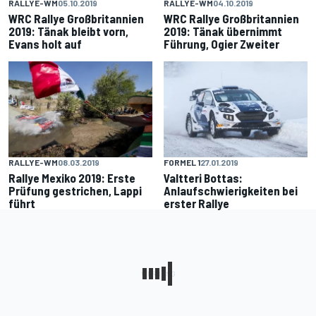
RALLYE-WM
05.10.2019
RALLYE-WM
04.10.2019
WRC Rallye Großbritannien
WRC Rallye Großbritannien
2019: Tänak bleibt vorn,
2019: Tänak übernimmt
Evans holt auf
Führung, Ogier Zweiter
RALLYE-WM
08.03.2019
FORMEL 1
27.01.2019
Rallye Mexiko 2019: Erste
Valtteri Bottas:
Prüfung gestrichen, Lappi
Anlaufschwierigkeiten bei
führt
erster Rallye