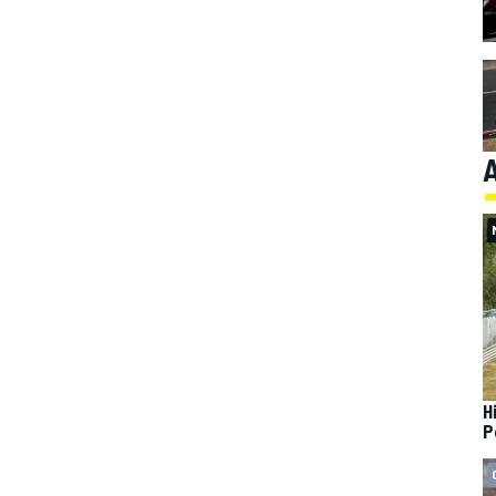
A
H
P