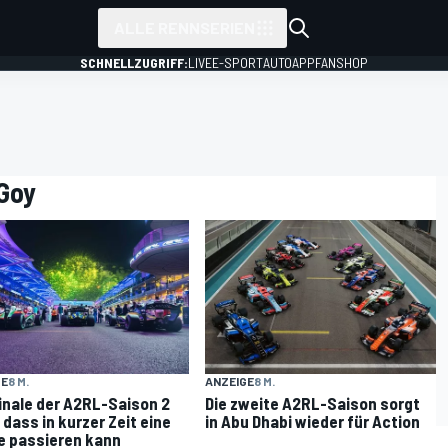
ALLE RENNSERIEN
SCHNELLZUGRIFF:
LIVE
E-SPORT
AUTO
APP
FANSHOP
 Goy
GE
8 M.
ANZEIGE
8 M.
inale der A2RL-Saison 2
Die zweite A2RL-Saison sorgt
 dass in kurzer Zeit eine
in Abu Dhabi wieder für Action
 passieren kann