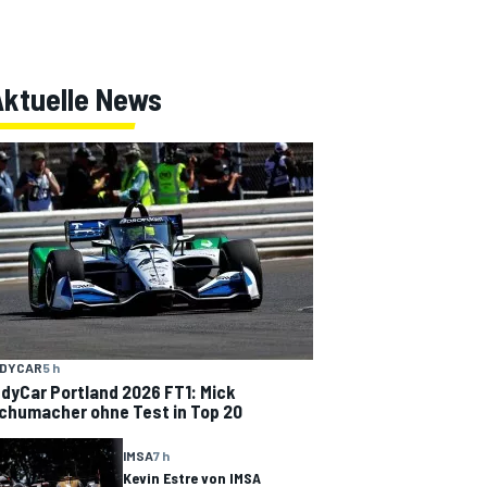
Aktuelle News
NDYCAR
5 h
ndyCar Portland 2026 FT1: Mick
chumacher ohne Test in Top 20
IMSA
7 h
Kevin Estre von IMSA