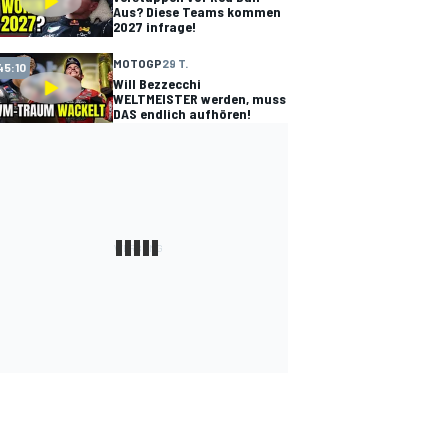
Aus? Diese Teams kommen
2027 infrage!
MOTOGP
29 T.
45:10
Will Bezzecchi
WELTMEISTER werden, muss
DAS endlich aufhören!