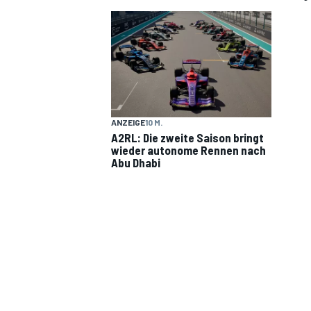
ANZEIGE
10 M.
MOTOGP
A2RL: Die zweite Saison bringt
wieder autonome Rennen nach
Abu Dhabi