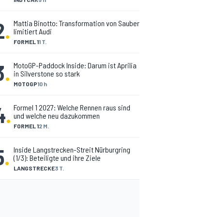
2
.
Mattia Binotto: Transformation von Sauber
limitiert Audi
FORMEL 1
1 T.
3
.
MotoGP-Paddock Inside: Darum ist Aprilia
in Silverstone so stark
MOTOGP
10 h
4
.
Formel 1 2027: Welche Rennen raus sind
und welche neu dazukommen
FORMEL 1
2 M.
5
.
Inside Langstrecken-Streit Nürburgring
(1/3): Beteiligte und ihre Ziele
LANGSTRECKE
3 T.