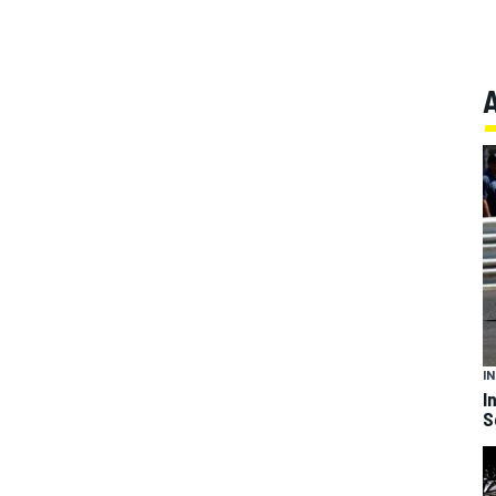
I
I
S