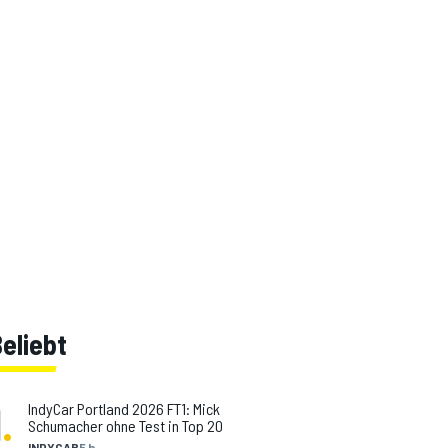
eliebt
1
.
IndyCar Portland 2026 FT1: Mick
Schumacher ohne Test in Top 20
INDYCAR
5 h