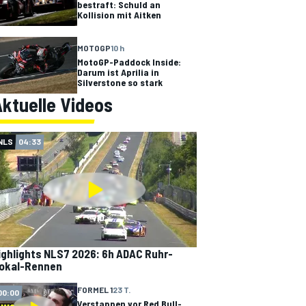
bestraft: Schuld an
Kollision mit Aitken
MOTOGP
10 h
MotoGP-Paddock Inside:
Darum ist Aprilia in
Silverstone so stark
ktuelle Videos
NLS
04:33
ighlights NLS7 2026: 6h ADAC Ruhr-
okal-Rennen
FORMEL 1
23 T.
00:00
Verstappen vor Red Bull-