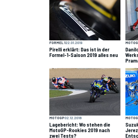
FORMEL 1
22.01.2019
MOTOG
Pirelli erklärt: Das ist in der
Danil
Formel-1-Saison 2019 alles neu
Werks
Pram
MOTOGP
02.12.2018
MOTOG
Lagebericht: Wo stehen die
Suzuk
MotoGP-Rookies 2019 nach
Jerez
zwei Tests?
Ents