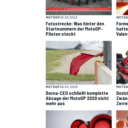
MOTOG
MOTOGP
05.03.2022
Forme
Fotostrecke: Was hinter den
hatte
Startnummern der MotoGP-
Valen
Piloten steckt
MOTOGP
MOTOGP
06.04.2020
MOTOG
Dorna-CEO schließt komplette
Doviz
Absage der MotoGP 2020 nicht
Zwang
mehr aus
Zerre