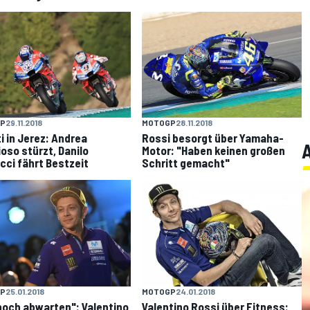
P
29.11.2018
MOTOGP
28.11.2018
i in Jerez: Andrea
Rossi besorgt über Yamaha-
ioso stürzt, Danilo
Motor: "Haben keinen großen
cci fährt Bestzeit
Schritt gemacht"
P
25.01.2018
MOTOGP
24.01.2018
 noch abwarten": Valentino
Valentino Rossi über Fitness: