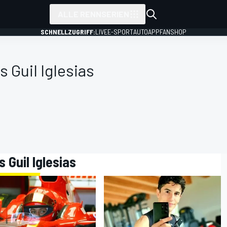
ALLE RENNSERIEN
SCHNELLZUGRIFF:
LIVE
E-SPORT
AUTO
APP
FANSHOP
s Guil Iglesias
s Guil Iglesias