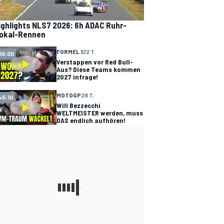
ighlights NLS7 2026: 6h ADAC Ruhr-
okal-Rennen
FORMEL 1
22 T.
00:00
Verstappen vor Red Bull-
Aus? Diese Teams kommen
2027 infrage!
MOTOGP
28 T.
45:10
Will Bezzecchi
WELTMEISTER werden, muss
DAS endlich aufhören!