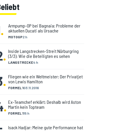
eliebt
1
.
Armpump-OP bei Bagnaia: Probleme der
aktuellen Ducati als Ursache
MOTOGP
2 h
2
.
Inside Langstrecken-Streit Nürburgring
(3/3): Wie die Beteiligten es sehen
LANGSTRECKE
4 h
3
.
Fliegen wie ein Weltmeister: Der Privatjet
von Lewis Hamilton
FORMEL 1
03.11.2016
4
.
Ex-Teamchef erklärt: Deshalb wird Aston
Martin kein Topteam
FORMEL 1
15 h
Isack Hadjar: Meine gute Performance hat