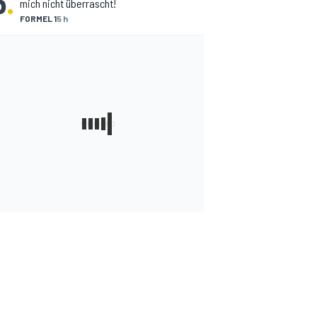
5
.
mich nicht überrascht!
FORMEL 1
5 h