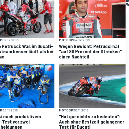
P
09.12.2018
MOTOGP
04.12.2018
o Petrucci: Was im Ducati-
Wegen Gewicht: Petrucci hat
team besser läuft als bei
"auf 80 Prozent der Strecken"
ac
einen Nachteil
P
30.11.2018
MOTOGP
30.11.2018
i nach produktivem
"Hat gar nichts zu bedeuten":
-Test vor zwei
Auch ohne Bestzeit gelungener
cheidungen
Test für Ducati