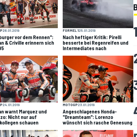
B
P
26.01.2019
FORMEL 1
25.01.2019
urger vor dem Rennen":
Nach heftiger Kritik: Pirelli
n & Criville erinnern sich
besserte bei Regenreifen und
95
Intermediates nach
P
24.01.2019
MOTOGP
23.01.2019
n warnt Marquez und
Angeschlagenes Honda-
zo: Nicht nur auf
"Dreamteam": Lorenzo
kollegen schauen
wünscht sich rasche Genesung