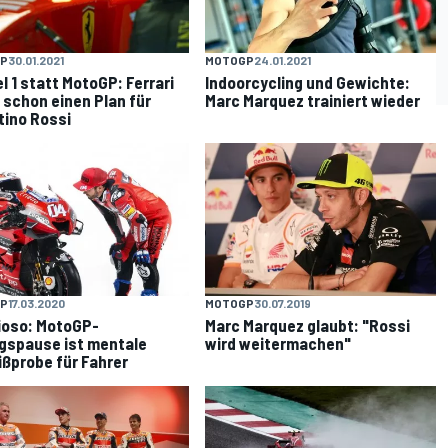
P
30.01.2021
MOTOGP
24.01.2021
l 1 statt MotoGP: Ferrari
Indoorcycling und Gewichte:
 schon einen Plan für
Marc Marquez trainiert wieder
tino Rossi
P
17.03.2020
MOTOGP
30.07.2019
ioso: MotoGP-
Marc Marquez glaubt: "Rossi
spause ist mentale
wird weitermachen"
ißprobe für Fahrer