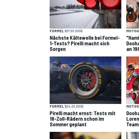
FORMEL 1
27.01.2019
MOTOG
Nächste Kältewelle bei Formel-
"Hamb
DTM
1-Tests? Pirelli macht sich
Dooha
Sorgen
an 19
FORMEL 1
24.01.2019
MOTOG
Pirelli macht ernst: Tests mit
Dooha
18-Zoll-Rädern schon im
Loren
Sommer geplant
Team