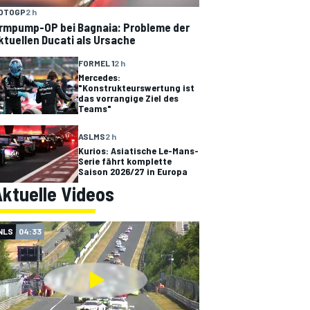
OTOGP
2 h
rmpump-OP bei Bagnaia: Probleme der
ktuellen Ducati als Ursache
FORMEL 1
2 h
Mercedes:
"Konstrukteurswertung ist
das vorrangige Ziel des
Teams"
ASLMS
2 h
Kurios: Asiatische Le-Mans-
Serie fährt komplette
Saison 2026/27 in Europa
ktuelle Videos
NLS
04:33