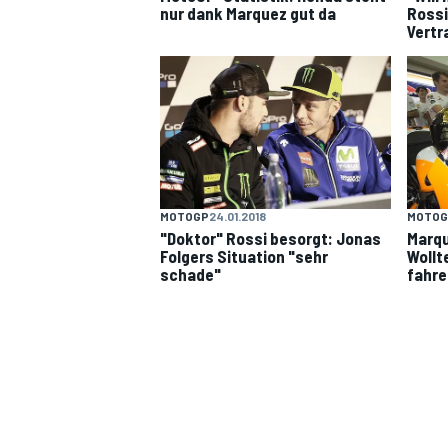
nur dank Marquez gut da
Rossi
Vertr
MOTOGP
24.01.2018
MOTOG
"Doktor" Rossi besorgt: Jonas
Marqu
Folgers Situation "sehr
Wollt
schade"
fahre