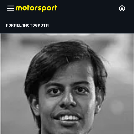
FORMEL 1
MOTOGP
DTM