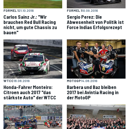
FORMEL 1
21.10.2016
FORMEL 1
10.09.2016
Carlos Sainz Jr.: "Wir
Sergio Perez: Die
brauchen Red Bull Racing
Abwesenheit von Politik ist
nicht, um gute Chassis zu
Force Indias Erfolgsrezept
bauen"
WTCC
18.08.2016
MOTOGP
14.08.2016
Honda-Fahrer Monteiro:
Barbera und Baz bleiben
Citroen auch 2017 "das
2017 bei Avintia Racing in
stärkste Auto" der WTCC
der MotoGP