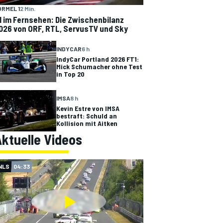
ORMEL 1
2 Min.
1 im Fernsehen: Die Zwischenbilanz
026 von ORF, RTL, ServusTV und Sky
INDYCAR
6 h
IndyCar Portland 2026 FT1:
Mick Schumacher ohne Test
in Top 20
IMSA
8 h
Kevin Estre von IMSA
bestraft: Schuld an
Kollision mit Aitken
ktuelle Videos
NLS
04:33