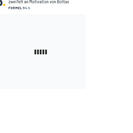
5
.
zweifelt an Motivation von Bottas
FORMEL 1
14 h