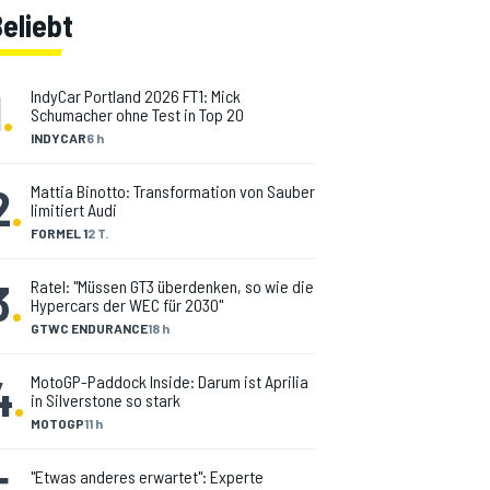
eliebt
1
.
IndyCar Portland 2026 FT1: Mick
Schumacher ohne Test in Top 20
INDYCAR
6 h
2
.
Mattia Binotto: Transformation von Sauber
limitiert Audi
FORMEL 1
2 T.
3
.
Ratel: "Müssen GT3 überdenken, so wie die
Hypercars der WEC für 2030"
GTWC ENDURANCE
18 h
4
.
MotoGP-Paddock Inside: Darum ist Aprilia
in Silverstone so stark
MOTOGP
11 h
"Etwas anderes erwartet": Experte