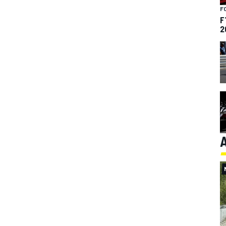
F
F
2
A