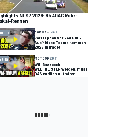
ighlights NLS7 2026: 6h ADAC Ruhr-
okal-Rennen
FORMEL 1
23 T.
00:00
Verstappen vor Red Bull-
Aus? Diese Teams kommen
2027 infrage!
MOTOGP
29 T.
45:10
Will Bezzecchi
WELTMEISTER werden, muss
DAS endlich aufhören!