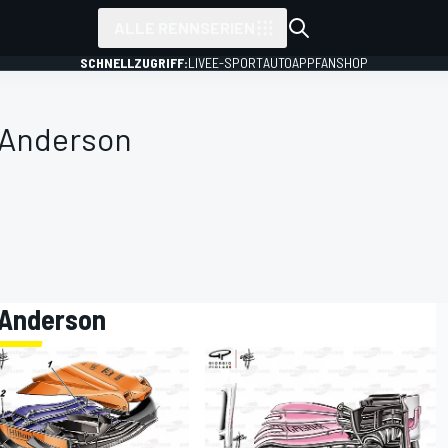
ALLE RENNSERIEN
SCHNELLZUGRIFF:
LIVE
E-SPORT
AUTO
APP
FANSHOP
 Anderson
y Anderson