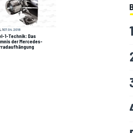
B
 1
07.04.2018
l-1-Technik: Das
mnis der Mercedes-
rradaufhängung