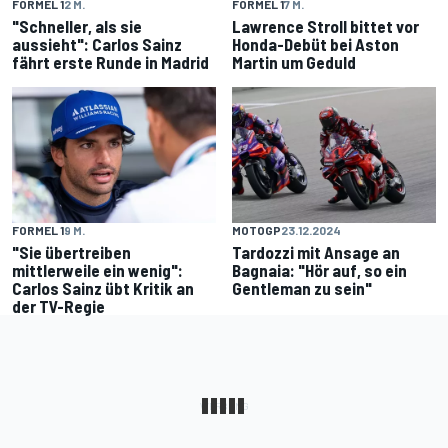
FORMEL 1
2 M.
FORMEL 1
7 M.
"Schneller, als sie
Lawrence Stroll bittet vor
aussieht": Carlos Sainz
Honda-Debüt bei Aston
fährt erste Runde in Madrid
Martin um Geduld
FORMEL 1
9 M.
MOTOGP
23.12.2024
"Sie übertreiben
Tardozzi mit Ansage an
mittlerweile ein wenig":
Bagnaia: "Hör auf, so ein
Carlos Sainz übt Kritik an
Gentleman zu sein"
der TV-Regie