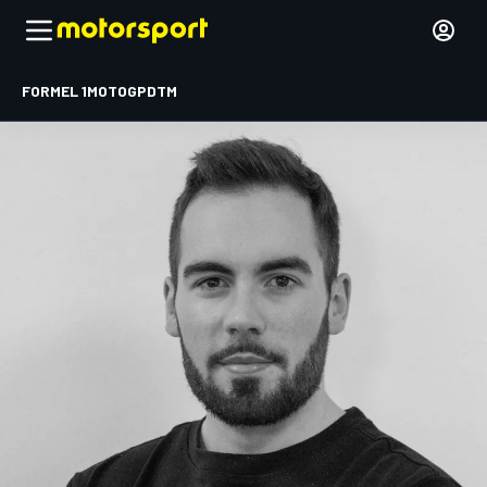
FORMEL 1
MOTOGP
DTM