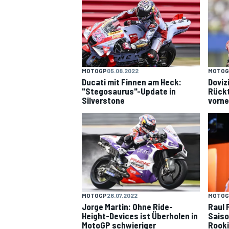
MOTOGP
05.08.2022
MOTOG
Ducati mit Finnen am Heck:
Doviz
"Stegosaurus"-Update in
Rückt
Silverstone
vorne
MOTOGP
26.07.2022
MOTOG
Jorge Martin: Ohne Ride-
Raul 
Height-Devices ist Überholen in
Saiso
MotoGP schwieriger
Rooki