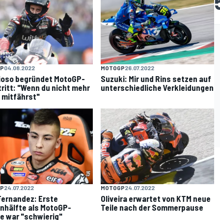
P
04.08.2022
MOTOGP
26.07.2022
ioso begründet MotoGP-
Suzuki: Mir und Rins setzen auf
ritt: "Wenn du nicht mehr
unterschiedliche Verkleidungen
 mitfährst"
P
24.07.2022
MOTOGP
24.07.2022
Fernandez: Erste
Oliveira erwartet von KTM neue
nhälfte als MotoGP-
Teile nach der Sommerpause
e war "schwierig"