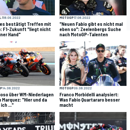
 1
18.09.2022
MOTOGP
17.08.2022
ies bestätigt Treffen mit
"Neuen Fabio gibt es nicht mal
: F1-Zukunft "liegt nicht
eben so": Zeelenbergs Suche
iner Hand"
nach MotoGP-Talenten
P
14.08.2022
MOTOGP
09.08.2022
ioso über WM-Niederlagen
Franco Morbidelli analysiert:
 Marquez: "Hier und da
Was Fabio Quartararo besser
ich ..."
macht