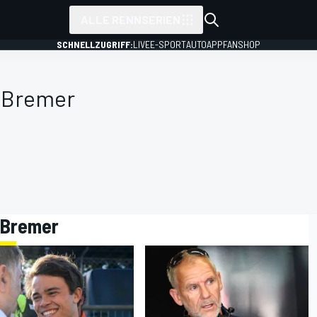
ALLE RENNSERIEN
SCHNELLZUGRIFF:
LIVE
E-SPORT
AUTO
APP
FANSHOP
 Bremer
k Bremer