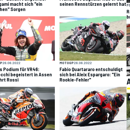
seinen Rennstürzen gelernt hat
ami macht sich "ein
F
hen" Sorgen
R
b
P
26.06.2022
MOTOGP
26.06.2022
s Podium für VR46:
Fabio Quartararo entschuldigt
cchi begeistert in Assen
sich bei Aleix Espargaro: "Ein
A
hrt Rossi
Rookie-Fehler"