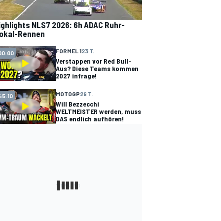
ighlights NLS7 2026: 6h ADAC Ruhr-
okal-Rennen
FORMEL 1
23 T.
00:00
Verstappen vor Red Bull-
Aus? Diese Teams kommen
2027 infrage!
MOTOGP
29 T.
45:10
Will Bezzecchi
WELTMEISTER werden, muss
DAS endlich aufhören!