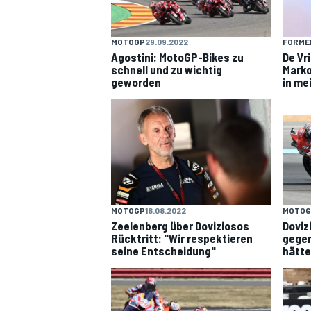
MOTOGP
29.09.2022
FORMEL
Agostini: MotoGP-Bikes zu
De Vr
schnell und zu wichtig
Marko
geworden
in me
MOTOGP
MOTOGP
16.08.2022
MOTOG
Zeelenberg über Doviziosos
Doviz
Rücktritt: "Wir respektieren
gegen
seine Entscheidung"
hätte 