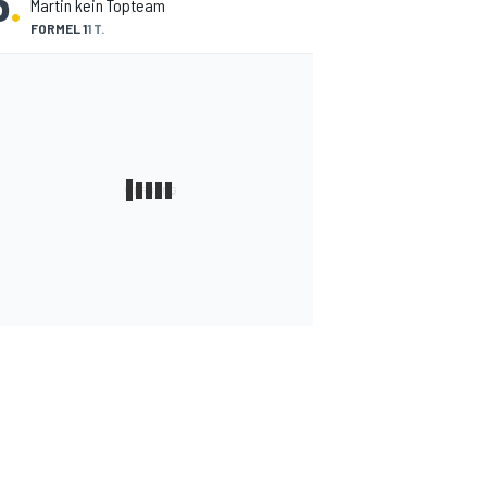
5
.
Martin kein Topteam
FORMEL 1
1 T.