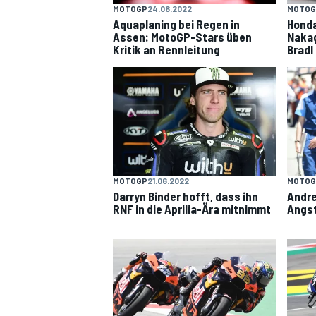
MOTOGP
24.06.2022
MOTOG
Aquaplaning bei Regen in
Honda
Assen: MotoGP-Stars üben
Nakag
Kritik an Rennleitung
Bradl
MOTOGP
21.06.2022
MOTOG
Darryn Binder hofft, dass ihn
Andre
RNF in die Aprilia-Ära mitnimmt
Angst