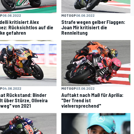
P
06.06.2022
MOTOGP
06.06.2022
elli kritisiert Alex
Strafe wegen gelber Flaggen:
ez: Rücksichtlos auf die
Joan Mir kritisiert die
ke gefahren
Rennleitung
P
04.06.2022
MOTOGP
03.06.2022
at Rückstand: Binder
Auftakt nach Maß für Aprilia:
lt über Stürze, Oliveira
"Der Trend ist
 weg" von 2021
vielversprechend"