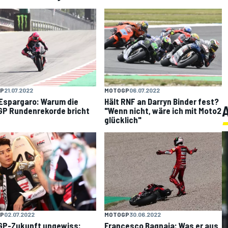
P
21.07.2022
MOTOGP
06.07.2022
 Espargaro: Warum die
Hält RNF an Darryn Binder fest?
P Rundenrekorde bricht
"Wenn nicht, wäre ich mit Moto2
glücklich"
MOTOGP
30.06.2022
P
02.07.2022
Francesco Bagnaia: Was er aus
GP-Zukunft ungewiss: