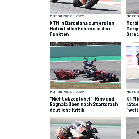
MOTOGP
06.06.2022
MOTOG
KTM in Barcelona zum ersten
Morbid
Mal mit allen Fahrern in den
Marqu
Punkten
Strec
MOTOGP
05.06.2022
MOTOG
"Nicht akzeptabel": Rins und
KTM h
Bagnaia üben nach Startcrash
rätse
deutliche Kritik
"weit