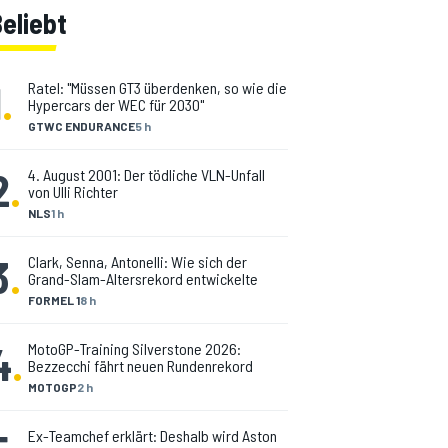
eliebt
1
.
Ratel: "Müssen GT3 überdenken, so wie die
Hypercars der WEC für 2030"
GTWC ENDURANCE
5 h
2
.
4. August 2001: Der tödliche VLN-Unfall
von Ulli Richter
NLS
1 h
3
.
Clark, Senna, Antonelli: Wie sich der
Grand-Slam-Altersrekord entwickelte
FORMEL 1
8 h
4
.
MotoGP-Training Silverstone 2026:
Bezzecchi fährt neuen Rundenrekord
MOTOGP
2 h
Ex-Teamchef erklärt: Deshalb wird Aston