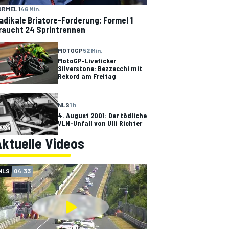
ORMEL 1
46 Min.
adikale Briatore-Forderung: Formel 1
raucht 24 Sprintrennen
MOTOGP
52 Min.
MotoGP-Liveticker
Silverstone: Bezzecchi mit
Rekord am Freitag
NLS
1 h
4. August 2001: Der tödliche
VLN-Unfall von Ulli Richter
ktuelle Videos
NLS
04:33