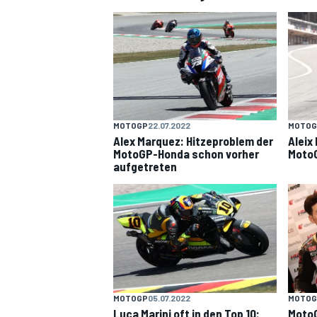
MOTOGP
22.07.2022
MOTOG
Alex Marquez: Hitzeproblem der
Aleix
MotoGP-Honda schon vorher
MotoG
aufgetreten
SPORTWAGEN
MOTOGP
05.07.2022
MOTOG
Luca Marini oft in den Top 10:
Moto