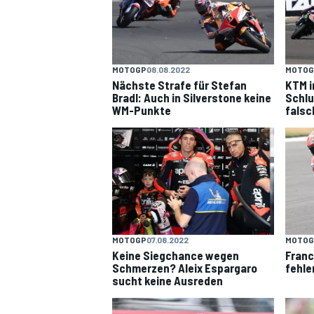
MOTOGP
08.08.2022
MOTOG
Nächste Strafe für Stefan
KTM i
DTM
Bradl: Auch in Silverstone keine
Schlu
WM-Punkte
falsc
MOTOGP
07.08.2022
MOTOG
Keine Siegchance wegen
Franc
Schmerzen? Aleix Espargaro
fehle
sucht keine Ausreden