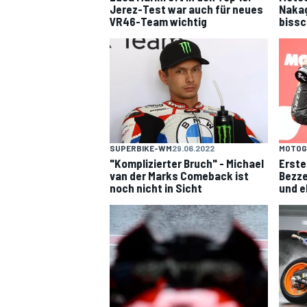
Jerez-Test war auch für neues
Nakag
VR46-Team wichtig
bissc
SUPERBIKE-WM
29.06.2022
MOTOG
"Komplizierter Bruch" - Michael
Erste
van der Marks Comeback ist
Bezze
noch nicht in Sicht
und e