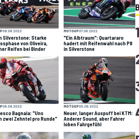
B
P
08.08.2022
MOTOGP
07.08.2022
n Silverstone: Starke
"Ein Albtraum": Quartararo
ssphase von Oliveira,
hadert mit Reifenwahl nach P8
her Reifen bei Binder
in Silverstone
P
06.08.2022
MOTOGP
05.08.2022
esco Bagnaia: "Uns
Neuer, langer Auspuff bei KTM:
n zwei Zehntel pro Runde"
Anderer Sound, aber Fahrer
loben Fahrgefühl