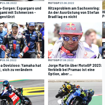
P
24.06.2022
MOTOGP
23.06.2022
-Sorgen: Espargaro und
Hitzeproblem am Sachsenring:
H
ami mit Schmerzen -
An der Ausrüstung von Stefan
P
 gestürzt
Bradl lag es nicht
P
09.06.2022
MOTOGP
07.06.2022
a Dovizioso: Yamaha hat
Jorge Martin über MotoGP 2023:
, sich zu verändern
Verbleib bei Pramac ist eine
Option, aber ...