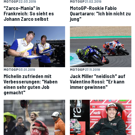
MOTOGP
22.03.2019
MOTOGP
21.02.2019
"Zarco-Mania" in
MotoGP-Rookie Fabio
Frankreich: So sieht es
Quartararo: "Ich bin nicht zu
Johann Zarco selbst
jung"
MOTOGP
03.01.2019
MOTOGP
27.11.2018
Michelin zufrieden mit
Jack Miller "neidisch" auf
Verbesserungen: "Haben
Valentino Rossi: "Er kann
einen sehr guten Job
immer gewinnen"
gemacht"