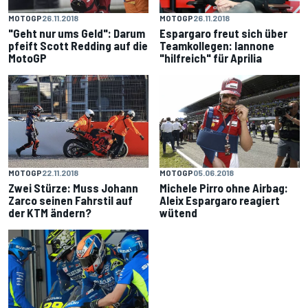
MOTOGP
26.11.2018
MOTOGP
26.11.2018
"Geht nur ums Geld": Darum
Espargaro freut sich über
pfeift Scott Redding auf die
Teamkollegen: Iannone
MotoGP
"hilfreich" für Aprilia
MOTOGP
22.11.2018
MOTOGP
05.06.2018
Zwei Stürze: Muss Johann
Michele Pirro ohne Airbag:
Zarco seinen Fahrstil auf
Aleix Espargaro reagiert
der KTM ändern?
wütend