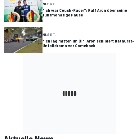
NLS
6 T.
"Ich war Couch-Racer": Ralf Aron über seine
fünfmonatige Pause
NLS
11 T.
"Ich lag mitten im Öl": Aron schildert Bathurst-
Unfalldrama vor Comeback
Aktuelle News