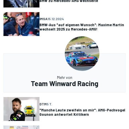
BMW zu Mercedes-AMG wechselte
IMSA
15.12.2024
BMW-Aus "auf eigenen Wunsch": Maxime Martin
wechselt 2025 zu Mercedes-AMG!
Mehr von
Team Winward Racing
DTM
5 T.
"Manche Leute zweifeln an mir": AMG-Pechvogel
Gounon antwortet Kritikern