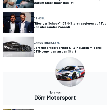
warum Glock machtlos ist
DTM
3 M.
"Riesiger Schock": DTM-Stars reagieren auf Tod
von Alessandro Zanardi
LANGSTRECKE
3 M.
Dörr Motorsport bringt GT3-McLaren mit drei
DTM-Legenden an den Start
Mehr von
Dörr Motorsport