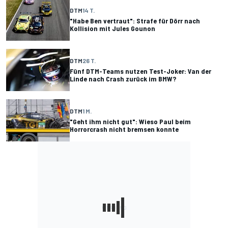
DTM
14 T.
"Habe Ben vertraut": Strafe für Dörr nach
Kollision mit Jules Gounon
DTM
26 T.
Fünf DTM-Teams nutzen Test-Joker: Van der
Linde nach Crash zurück im BMW?
DTM
1 M.
"Geht ihm nicht gut": Wieso Paul beim
Horrorcrash nicht bremsen konnte