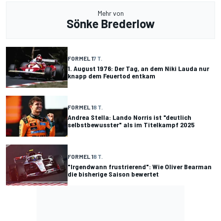
Mehr von
Sönke Brederlow
FORMEL 1
7 T.
1. August 1976: Der Tag, an dem Niki Lauda nur
knapp dem Feuertod entkam
FORMEL 1
8 T.
Andrea Stella: Lando Norris ist "deutlich
selbstbewusster" als im Titelkampf 2025
FORMEL 1
8 T.
"Irgendwann frustrierend": Wie Oliver Bearman
die bisherige Saison bewertet