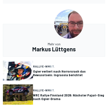
Mehr von
Markus Lüttgens
RALLYE-WM
5 T.
Ogier verliert nach Horrorcrash das
Bewusstsein: Ingrassia berichtet
RALLYE-WM
6 T.
WRC Rallye Finnland 2026: Nächster Pajari-Sieg
nach Ogier-Drama