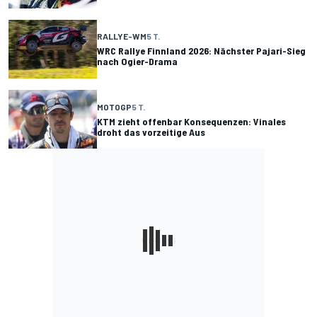
RALLYE-WM
5 T.
WRC Rallye Finnland 2026: Nächster Pajari-Sieg
nach Ogier-Drama
MOTOGP
5 T.
KTM zieht offenbar Konsequenzen: Vinales
droht das vorzeitige Aus