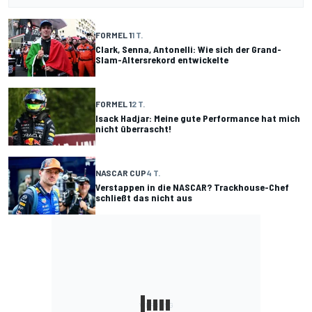
FORMEL 1
1 T.
Clark, Senna, Antonelli: Wie sich der Grand-
Slam-Altersrekord entwickelte
FORMEL 1
2 T.
Isack Hadjar: Meine gute Performance hat mich
nicht überrascht!
NASCAR CUP
4 T.
Verstappen in die NASCAR? Trackhouse-Chef
schließt das nicht aus