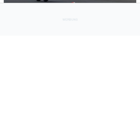
MOTOGP
11 h
Starker Reifenabbau bremst Marc Marquez: "Ich kann es
nicht erklären"