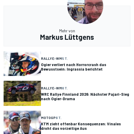
Mehr von
Markus Lüttgens
RALLYE-WM
5 T.
Ogier verliert nach Horrorcrash das
Bewusstsein: Ingrassia berichtet
RALLYE-WM
6 T.
WRC Rallye Finnland 2026: Nächster Pajari-Sieg
nach Ogier-Drama
MOTOGP
6 T.
KTM zieht offenbar Konsequenzen: Vinales
droht das vorzeitige Aus