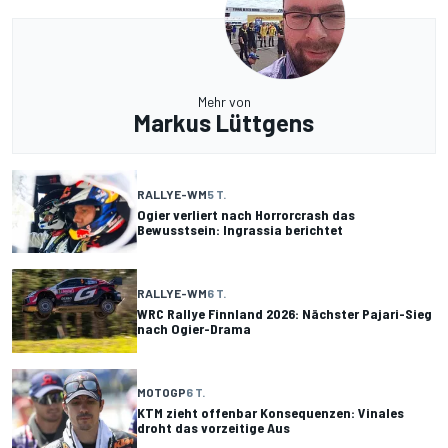
Mehr von
Markus Lüttgens
RALLYE-WM
5 T.
Ogier verliert nach Horrorcrash das
Bewusstsein: Ingrassia berichtet
RALLYE-WM
6 T.
WRC Rallye Finnland 2026: Nächster Pajari-Sieg
nach Ogier-Drama
MOTOGP
6 T.
KTM zieht offenbar Konsequenzen: Vinales
droht das vorzeitige Aus