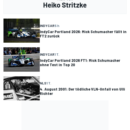
Heiko Stritzke
INDYCAR
5 h
IndyCar Portland 2026: Mick Schumacher fällt in
FT2 zurück
INDYCAR
1 T.
IndyCar Portland 2026 FT1: Mick Schumacher
ohne Test in Top 20
NLS
1 T.
4. August 2001: Der tödliche VLN-Unfall von Ulli
Richter