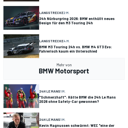
LANGSTRECKE
2 M.
24h Nürburgring 2026: BMW enthüllt neues
Design für den M3 Touring 24h
LANGSTRECKE
4 M.
BMW M3 Touring 24h vs. BMW M4 GT3 Evo:
Fahrerisch kaum ein Unterschied
Mehr von
BMW Motorsport
24H LE MANS
1 M.
"Schmerzhaft": Hätte BMW die 24h Le Mans
2026 ohne Safety-Car gewonnen?
24H LE MANS
1 M.
Kevin Magnussen schwärmt: WEC "eine der