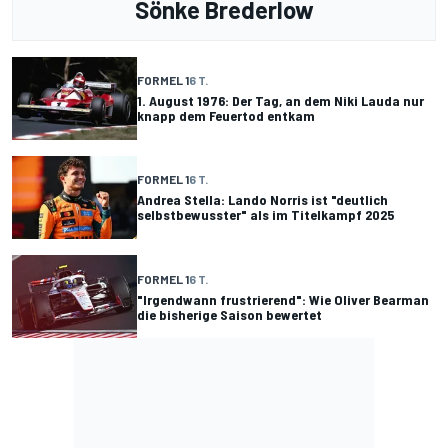
Sönke Brederlow
FORMEL 1
6 T.
1. August 1976: Der Tag, an dem Niki Lauda nur
knapp dem Feuertod entkam
FORMEL 1
6 T.
Andrea Stella: Lando Norris ist "deutlich
selbstbewusster" als im Titelkampf 2025
FORMEL 1
6 T.
"Irgendwann frustrierend": Wie Oliver Bearman
die bisherige Saison bewertet