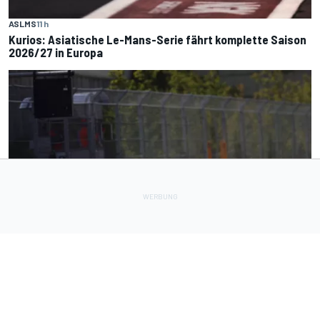
ASLMS
11 h
Kurios: Asiatische Le-Mans-Serie fährt komplette Saison
2026/27 in Europa
FORMEL 1
12 h
FIA erklärt das Dilemma mit den Algorithmen in den F1-
Powerunits