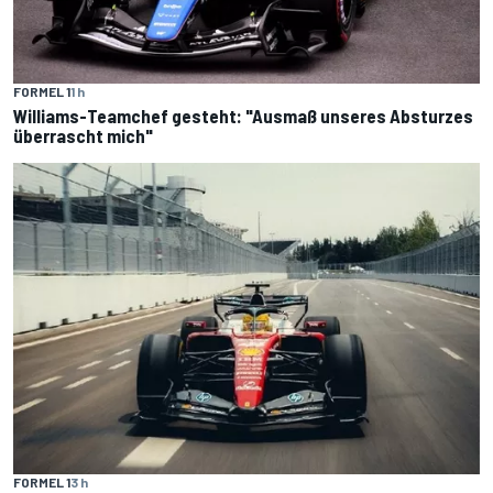
FORMEL 1
1 h
Williams-Teamchef gesteht: "Ausmaß unseres Absturzes
überrascht mich"
FORMEL 1
3 h