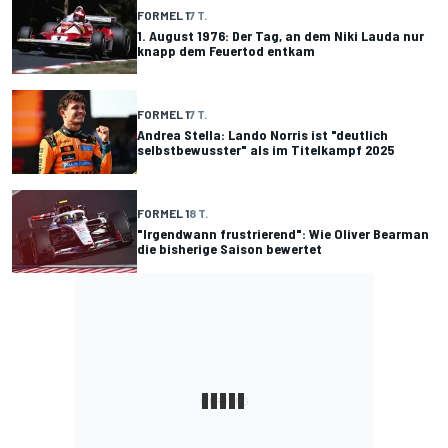
FORMEL 1
7 T.
1. August 1976: Der Tag, an dem Niki Lauda nur
knapp dem Feuertod entkam
FORMEL 1
7 T.
Andrea Stella: Lando Norris ist "deutlich
selbstbewusster" als im Titelkampf 2025
FORMEL 1
8 T.
"Irgendwann frustrierend": Wie Oliver Bearman
die bisherige Saison bewertet