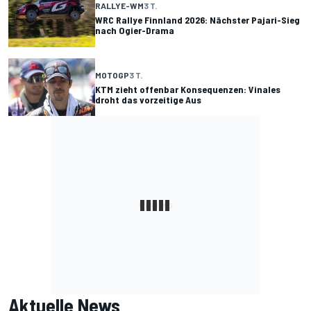
RALLYE-WM
3 T.
WRC Rallye Finnland 2026: Nächster Pajari-Sieg
nach Ogier-Drama
MOTOGP
3 T.
KTM zieht offenbar Konsequenzen: Vinales
droht das vorzeitige Aus
Aktuelle News