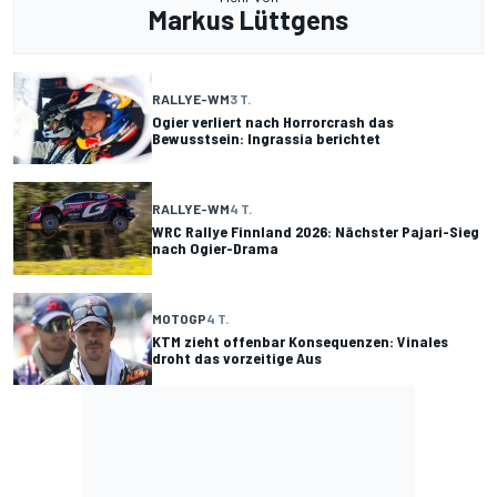
Markus Lüttgens
RALLYE-WM
3 T.
Ogier verliert nach Horrorcrash das
Bewusstsein: Ingrassia berichtet
RALLYE-WM
4 T.
WRC Rallye Finnland 2026: Nächster Pajari-Sieg
nach Ogier-Drama
MOTOGP
4 T.
KTM zieht offenbar Konsequenzen: Vinales
droht das vorzeitige Aus