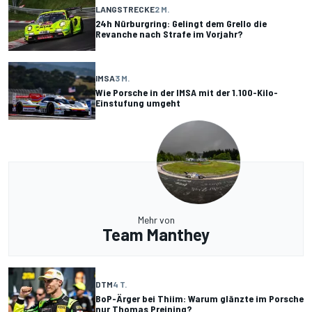
LANGSTRECKE
2 M.
24h Nürburgring: Gelingt dem Grello die
Revanche nach Strafe im Vorjahr?
IMSA
3 M.
Wie Porsche in der IMSA mit der 1.100-Kilo-
Einstufung umgeht
Mehr von
Team Manthey
DTM
4 T.
BoP-Ärger bei Thiim: Warum glänzte im Porsche
nur Thomas Preining?