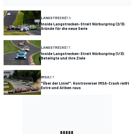
LANGSTRECKE
7 h
Inside Langstrecken-Streit Nürburgring (2/3):
Gründe für die neue Serie
LANGSTRECKE
1 T.
Inside Langstrecken-Streit Nürburgring (1/3):
Beteiligte und ihre Ziele
IMSA
2 T.
"Über der Linie!": Kontroverser IMSA-Crash reißt
Estre und Aitken raus