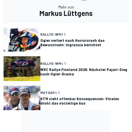
Mehr von
Markus Lüttgens
RALLYE-WM
3 T.
Ogier verliert nach Horrorcrash das
Bewusstsein: Ingrassia berichtet
RALLYE-WM
4 T.
WRC Rallye Finnland 2026: Nächster Pajari-Sieg
nach Ogier-Drama
MOTOGP
4 T.
KTM zieht offenbar Konsequenzen: Vinales
droht das vorzeitige Aus