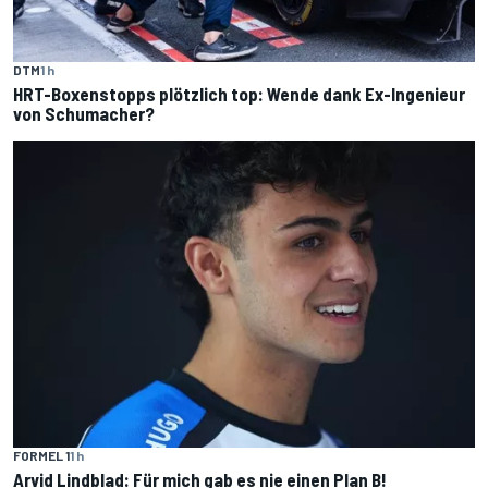
DTM
1 h
HRT-Boxenstopps plötzlich top: Wende dank Ex-Ingenieur
von Schumacher?
FORMEL 1
1 h
Arvid Lindblad: Für mich gab es nie einen Plan B!