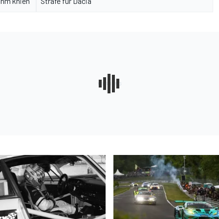
ihm knien"
Strafe für Dacia