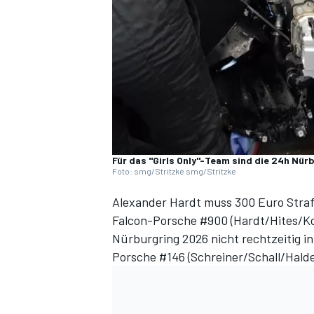
DTM
Für das "Girls Only"-Team sind die 24h Nü
Foto: smg/Stritzke smg/Stritzke
Alexander Hardt muss 300 Euro Strafe
Falcon-Porsche #900 (Hardt/Hites/Ko
Nürburgring 2026
nicht rechtzeitig i
Porsche #146 (Schreiner/Schall/Hal