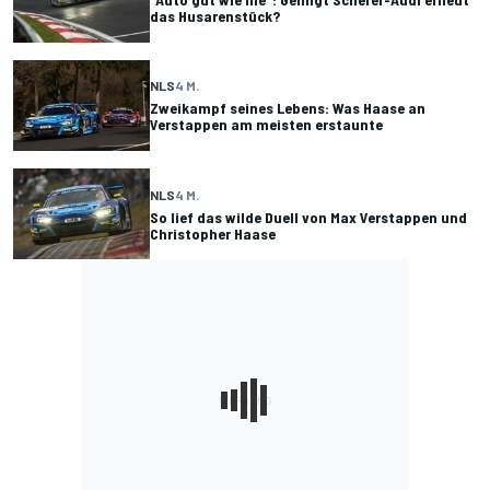
das Husarenstück?
NLS
4 M.
Zweikampf seines Lebens: Was Haase an
Verstappen am meisten erstaunte
NLS
4 M.
So lief das wilde Duell von Max Verstappen und
Christopher Haase