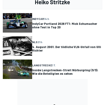
Heiko Stritzke
INDYCAR
14 h
IndyCar Portland 2026 FT1: Mick Schumacher
ohne Test in Top 20
NLS
21 h
4. August 2001: Der tödliche VLN-Unfall von Ulli
Richter
LANGSTRECKE
1 T.
Inside Langstrecken-Streit Nürburgring (3/3):
Wie die Beteiligten es sehen