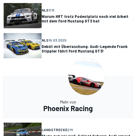
NLS
11 M.
Warum HRT trotz Podestplatz noch viel Arbeit
mit dem Ford Mustang GT3 hat
NLS
19.03.2025
Debüt mit Überraschung: Audi-Legende Frank
Stippler fährt Ford Mustang GT3!
Mehr von
Phoenix Racing
LANGSTRECKE
2 M.
"Auto gut wie nie": Gelingt Scherer-Audi erneut