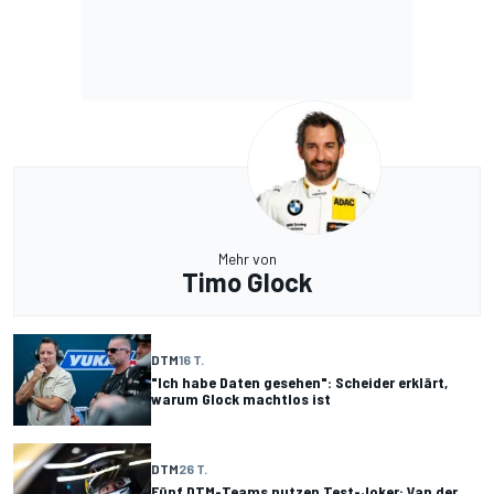
Mehr von
Timo Glock
DTM
16 T.
"Ich habe Daten gesehen": Scheider erklärt,
warum Glock machtlos ist
DTM
26 T.
Fünf DTM-Teams nutzen Test-Joker: Van der