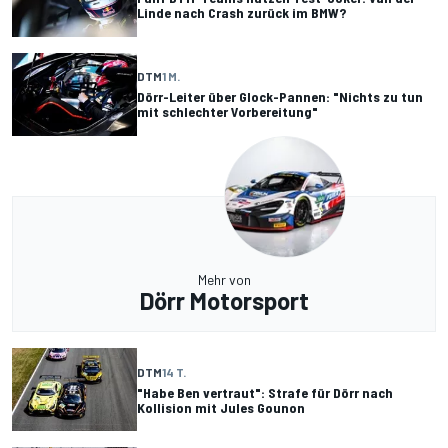
Linde nach Crash zurück im BMW?
DTM
1 M.
Dörr-Leiter über Glock-Pannen: "Nichts zu tun
mit schlechter Vorbereitung"
Mehr von
Dörr Motorsport
DTM
14 T.
"Habe Ben vertraut": Strafe für Dörr nach
Kollision mit Jules Gounon