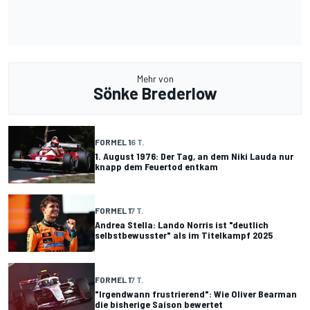
Mehr von
Sönke Brederlow
FORMEL 1
6 T.
1. August 1976: Der Tag, an dem Niki Lauda nur
knapp dem Feuertod entkam
FORMEL 1
7 T.
Andrea Stella: Lando Norris ist "deutlich
selbstbewusster" als im Titelkampf 2025
FORMEL 1
7 T.
"Irgendwann frustrierend": Wie Oliver Bearman
die bisherige Saison bewertet