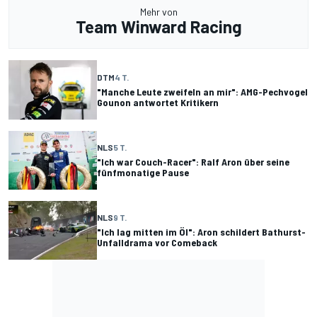
Mehr von
Team Winward Racing
DTM
4 T.
"Manche Leute zweifeln an mir": AMG-Pechvogel
Gounon antwortet Kritikern
NLS
5 T.
"Ich war Couch-Racer": Ralf Aron über seine
fünfmonatige Pause
NLS
9 T.
"Ich lag mitten im Öl": Aron schildert Bathurst-
Unfalldrama vor Comeback