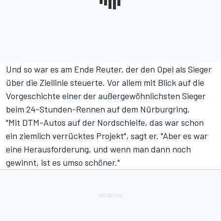
Und so war es am Ende Reuter, der den Opel als Sieger
über die Ziellinie steuerte. Vor allem mit Blick auf die
Vorgeschichte einer der außergewöhnlichsten Sieger
beim 24-Stunden-Rennen auf dem Nürburgring.
"Mit DTM-Autos auf der Nordschleife, das war schon
ein ziemlich verrücktes Projekt", sagt er. "Aber es war
eine Herausforderung, und wenn man dann noch
gewinnt, ist es umso schöner."
Der Mut von Opel wurde belohnt
"Das war sicher einer der Höhepunkte meiner Karriere",
sagt auch Scheider. "Es ist immer wieder schön, durch