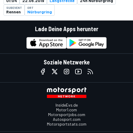
01:04
22.06.2019
Langstrecke
24h Nürburgring
SUBEVENT
ORT
Rennen
Nürburgring
Lade Deine Apps herunter
Soziale Netzwerke
InsideEvs.de
Motor1.com
Motorsportjobs.com
Autosport.com
Motorsportstats.com