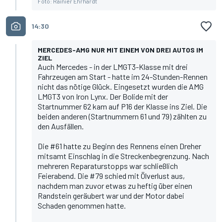
Foto: Rainier Ehrhardt
14:30
MERCEDES-AMG NUR MIT EINEM VON DREI AUTOS IM
ZIEL
Auch Mercedes - in der LMGT3-Klasse mit drei
Fahrzeugen am Start - hatte im 24-Stunden-Rennen
nicht das nötige Glück. Eingesetzt wurden die AMG
LMGT3 von Iron Lynx. Der Bolide mit der
Startnummer 62 kam auf P16 der Klasse ins Ziel. Die
beiden anderen (Startnummern 61 und 79) zählten zu
den Ausfällen.
Die #61 hatte zu Beginn des Rennens einen Dreher
mitsamt Einschlag in die Streckenbegrenzung. Nach
mehreren Reparaturstopps war schließlich
Feierabend. Die #79 schied mit Ölverlust aus,
nachdem man zuvor etwas zu heftig über einen
Randstein geräubert war und der Motor dabei
Schaden genommen hatte.