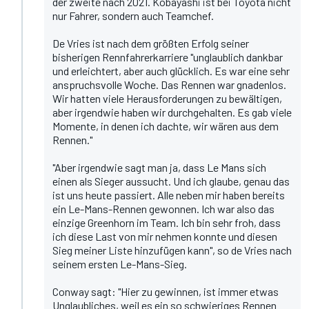
der zweite nach 2021. Kobayashi ist bei Toyota nicht
nur Fahrer, sondern auch Teamchef.
De Vries ist nach dem größten Erfolg seiner
bisherigen Rennfahrerkarriere "unglaublich dankbar
und erleichtert, aber auch glücklich. Es war eine sehr
anspruchsvolle Woche. Das Rennen war gnadenlos.
Wir hatten viele Herausforderungen zu bewältigen,
aber irgendwie haben wir durchgehalten. Es gab viele
Momente, in denen ich dachte, wir wären aus dem
Rennen."
"Aber irgendwie sagt man ja, dass Le Mans sich
einen als Sieger aussucht. Und ich glaube, genau das
ist uns heute passiert. Alle neben mir haben bereits
ein Le-Mans-Rennen gewonnen. Ich war also das
einzige Greenhorn im Team. Ich bin sehr froh, dass
ich diese Last von mir nehmen konnte und diesen
Sieg meiner Liste hinzufügen kann", so de Vries nach
seinem ersten Le-Mans-Sieg.
Conway sagt: "Hier zu gewinnen, ist immer etwas
Unglaubliches, weil es ein so schwieriges Rennen