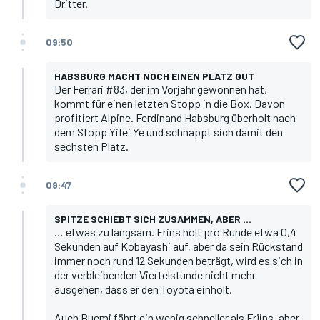
Dritter.
09:50
HABSBURG MACHT NOCH EINEN PLATZ GUT
Der Ferrari #83, der im Vorjahr gewonnen hat,
kommt für einen letzten Stopp in die Box. Davon
profitiert Alpine. Ferdinand Habsburg überholt nach
dem Stopp Yifei Ye und schnappt sich damit den
sechsten Platz.
09:47
SPITZE SCHIEBT SICH ZUSAMMEN, ABER …
… etwas zu langsam. Frins holt pro Runde etwa 0,4
Sekunden auf Kobayashi auf, aber da sein Rückstand
immer noch rund 12 Sekunden beträgt, wird es sich in
der verbleibenden Viertelstunde nicht mehr
ausgehen, dass er den Toyota einholt.
Auch Buemi fährt ein wenig schneller als Frijns, aber