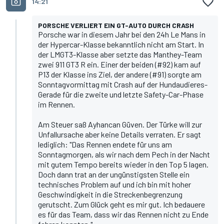
14:21
PORSCHE VERLIERT EIN GT-AUTO DURCH CRASH
Porsche war in diesem Jahr bei den 24h Le Mans in
der Hypercar-Klasse bekanntlich nicht am Start. In
der LMGT3-Klasse aber setzte das Manthey-Team
zwei 911 GT3 R ein. Einer der beiden (#92) kam auf
P13 der Klasse ins Ziel, der andere (#91) sorgte am
Sonntagvormittag mit Crash auf der Hundaudieres-
Gerade für die zweite und letzte Safety-Car-Phase
im Rennen.
Am Steuer saß Ayhancan Güven. Der Türke will zur
Unfallursache aber keine Details verraten. Er sagt
lediglich: "Das Rennen endete für uns am
Sonntagmorgen, als wir nach dem Pech in der Nacht
mit gutem Tempo bereits wieder in den Top 5 lagen.
Doch dann trat an der ungünstigsten Stelle ein
technisches Problem auf und ich bin mit hoher
Geschwindigkeit in die Streckenbegrenzung
gerutscht. Zum Glück geht es mir gut. Ich bedauere
es für das Team, dass wir das Rennen nicht zu Ende