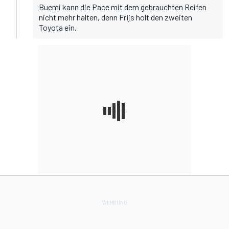
Buemi kann die Pace mit dem gebrauchten Reifen
nicht mehr halten, denn Frijs holt den zweiten
Toyota ein.
08:50
RAUCH BEIM ASTON MARTIN #009
Alex Riberas wird im Aston auf der Geraden langsam.