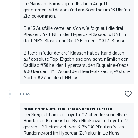
Le Mans am Samstag um 16 Uhr in Angriff
genommen, 49 davon sind am Sonntag um 16 Uhr ins
Ziel gekommen.
Die 13 Ausfälle verteilen sich wie folgt auf die drei
Klassen: 4x DNF in der Hypercar-Klasse, 1x DNF in
der LMP2-Klasse und 8x DNF in der LMGT3-Klasse.
Bitter: In jeder der drei Klassen hat es Kandidaten
auf absolute Top-Ergebnisse erwischt, nämlich den
Cadillac #38 bei den Hypercars, den Duqueine-Oreca
#30 bei den LMP2s und den Heart-of-Racing-Aston-
Martin #27 bei den LMGT3s.
10:49
RUNDENREKORD FÜR DEN ANDEREN TOYOTA
Der Sieg geht an den Toyota #7, aber die schnellste
Runde des Rennens hat Ryo Hirakawa im Toyota #8
gedreht. Mit einer Zeit von 3:25.041 Minuten ist es
Rundenrekord im Hypercar-Zeitalter in Le Mans.