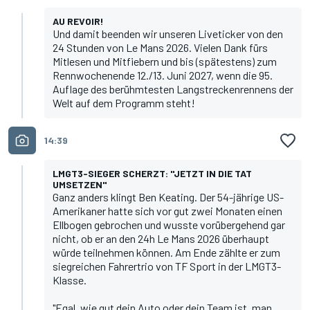
AU REVOIR!
Und damit beenden wir unseren Liveticker von den
24 Stunden von Le Mans 2026. Vielen Dank fürs
Mitlesen und Mitfiebern und bis (spätestens) zum
Rennwochenende 12./13. Juni 2027, wenn die 95.
Auflage des berühmtesten Langstreckenrennens der
Welt auf dem Programm steht!
14:39
LMGT3-SIEGER SCHERZT: "JETZT IN DIE TAT
UMSETZEN"
Ganz anders klingt Ben Keating. Der 54-jährige US-
Amerikaner hatte sich vor gut zwei Monaten einen
Ellbogen gebrochen und wusste vorübergehend gar
nicht, ob er an den 24h Le Mans 2026 überhaupt
würde teilnehmen können. Am Ende zählte er zum
siegreichen Fahrertrio von TF Sport in der LMGT3-
Klasse.
"Egal, wie gut dein Auto oder dein Team ist, man