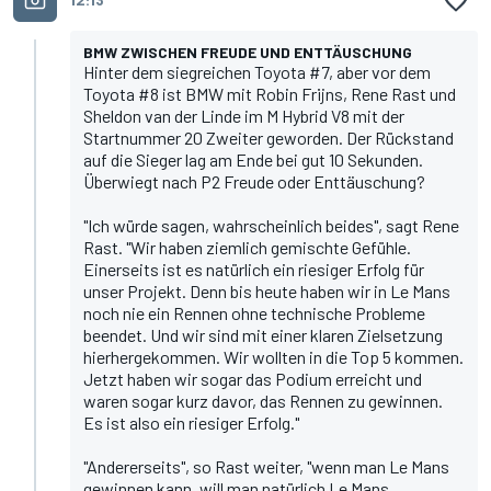
BMW ZWISCHEN FREUDE UND ENTTÄUSCHUNG
Hinter dem siegreichen Toyota #7, aber vor dem
Toyota #8 ist BMW mit Robin Frijns, Rene Rast und
Sheldon van der Linde im M Hybrid V8 mit der
Startnummer 20 Zweiter geworden. Der Rückstand
auf die Sieger lag am Ende bei gut 10 Sekunden.
Überwiegt nach P2 Freude oder Enttäuschung?
"Ich würde sagen, wahrscheinlich beides", sagt Rene
Rast. "Wir haben ziemlich gemischte Gefühle.
Einerseits ist es natürlich ein riesiger Erfolg für
unser Projekt. Denn bis heute haben wir in Le Mans
noch nie ein Rennen ohne technische Probleme
beendet. Und wir sind mit einer klaren Zielsetzung
hierhergekommen. Wir wollten in die Top 5 kommen.
Jetzt haben wir sogar das Podium erreicht und
waren sogar kurz davor, das Rennen zu gewinnen.
Es ist also ein riesiger Erfolg."
"Andererseits", so Rast weiter, "wenn man Le Mans
gewinnen kann, will man natürlich Le Mans