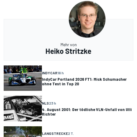
Mehr von
Heiko Stritzke
INDYCAR
16 h
IndyCar Portland 2026 FT1: Mick Schumacher
ohne Test in Top 20
NLS
23 h
4. August 2001: Der tödliche VLN-Unfall von Ulli
Richter
LANGSTRECKE
2 T.