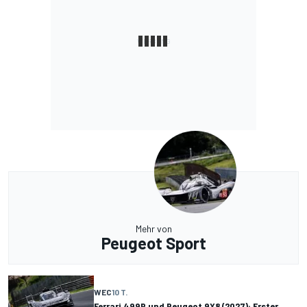
Mehr von
Peugeot Sport
WEC
10 T.
Ferrari 499P und Peugeot 9X8 (2027): Erster