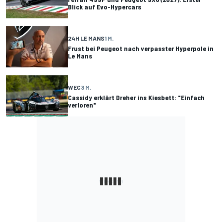
Blick auf Evo-Hypercars
24H LE MANS
1 M.
Frust bei Peugeot nach verpasster Hyperpole in
Le Mans
WEC
3 M.
Cassidy erklärt Dreher ins Kiesbett: "Einfach
verloren"