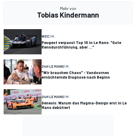
Mehr von
Tobias Kindermann
WEC
1 M.
Peugeot verpasst Top 10 in Le Mans: "Gute
Renndurchführung, aber ..."
24H LE MANS
1 M.
"Wir brauchen Chaos" - Vandoornes
ernüchternde Diagnose nach Beginn
24H LE MANS
1 M.
Genesis: Warum das Magma-Design erst in Le
Mans debütiert