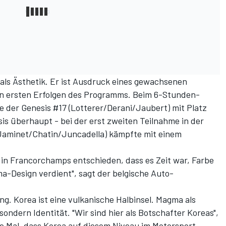
als Ästhetik. Er ist Ausdruck eines gewachsenen
en ersten Erfolgen des Programms. Beim 6-Stunden-
der Genesis #17 (Lotterer/Derani/Jaubert) mit Platz
s überhaupt - bei der erst zweiten Teilnahme in der
(Jaminet/Chatin/Juncadella) kämpfte mit einem
in Francorchamps entschieden, dass es Zeit war, Farbe
a-Design verdient", sagt der belgische Auto-
ng. Korea ist eine vulkanische Halbinsel. Magma als
ondern Identität. "Wir sind hier als Botschafter Koreas",
te Mal, dass Korea auf diesem Niveau im Motorsport