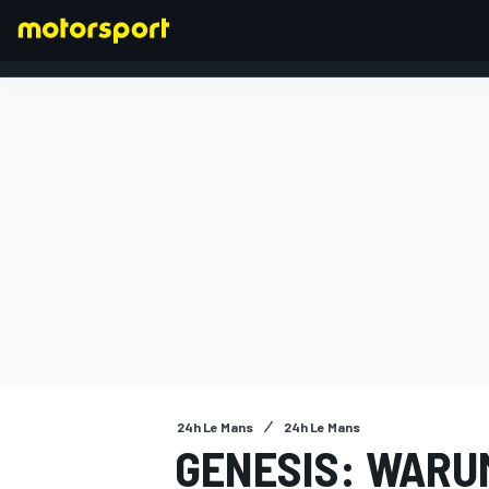
FORMEL 1
24h Le Mans
24h Le Mans
GENESIS: WARU