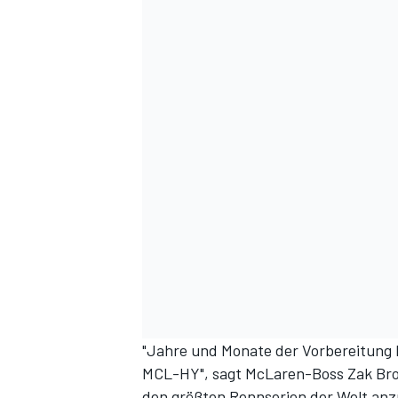
"Jahre und Monate der Vorbereitung l
MCL-HY", sagt McLaren-Boss Zak Brow
den größten Rennserien der Welt anz