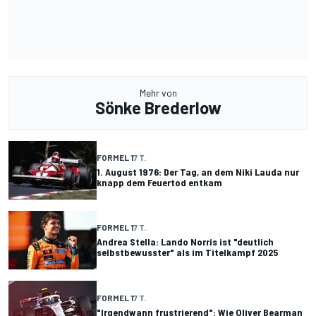
Mehr von
Sönke Brederlow
FORMEL 1
7 T.
1. August 1976: Der Tag, an dem Niki Lauda nur
knapp dem Feuertod entkam
FORMEL 1
7 T.
Andrea Stella: Lando Norris ist "deutlich
selbstbewusster" als im Titelkampf 2025
FORMEL 1
7 T.
"Irgendwann frustrierend": Wie Oliver Bearman