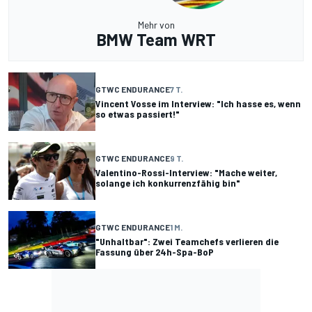
Mehr von
BMW Team WRT
GTWC ENDURANCE
7 T.
Vincent Vosse im Interview: "Ich hasse es, wenn
so etwas passiert!"
GTWC ENDURANCE
9 T.
Valentino-Rossi-Interview: "Mache weiter,
solange ich konkurrenzfähig bin"
GTWC ENDURANCE
1 M.
"Unhaltbar": Zwei Teamchefs verlieren die
Fassung über 24h-Spa-BoP