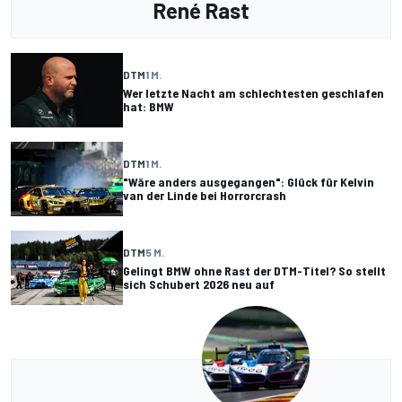
René Rast
DTM
1 M.
Wer letzte Nacht am schlechtesten geschlafen
hat: BMW
DTM
1 M.
"Wäre anders ausgegangen": Glück für Kelvin
van der Linde bei Horrorcrash
DTM
5 M.
Gelingt BMW ohne Rast der DTM-Titel? So stellt
sich Schubert 2026 neu auf