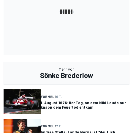
Mehr von
Sönke Brederlow
FORMEL 1
6 T.
1. August 1976: Der Tag, an dem Niki Lauda nur
knapp dem Feuertod entkam
FORMEL 1
7 T.
Andrea Stella: Lando Norris ist "deutlich