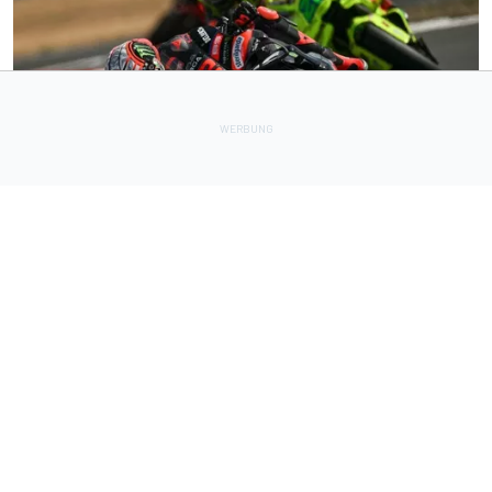
MOTOGP
4 h
MotoGP-Liveticker Silverstone: Bezzecchi mit Rekord am
Freitag