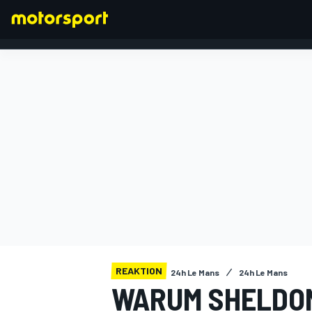
FORMEL 1
REAKTION
24h Le Mans
24h Le Mans
WARUM SHELDON