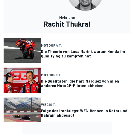
Mehr von
Rachit Thukral
MOTOGP
4 T.
Die Theorie von Luca Marini, warum Honda im
Qualifying zu kämpfen hat
MOTOGP
9 T.
Die Qualitäten, die Marc Marquez von allen
anderen MotoGP-Piloten abheben
WEC
10 T.
Folge des Irankriegs: WEC-Rennen in Katar und
Bahrain abgesagt