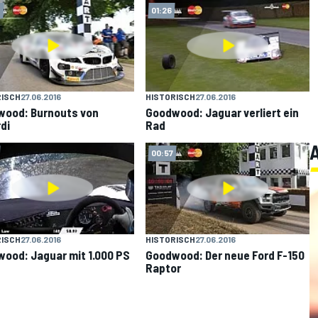
4
01:26
RISCH
27.06.2016
HISTORISCH
27.06.2016
ood: Burnouts von
Goodwood: Jaguar verliert ein
di
Rad
00:57
RISCH
27.06.2016
HISTORISCH
27.06.2016
ood: Jaguar mit 1.000 PS
Goodwood: Der neue Ford F-150
Raptor