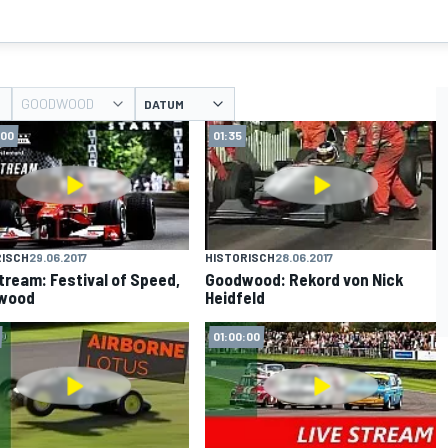
GOODWOOD
DATUM
:00
01:35
RISCH
29.06.2017
HISTORISCH
28.06.2017
tream: Festival of Speed,
Goodwood: Rekord von Nick
wood
Heidfeld
01:00:00