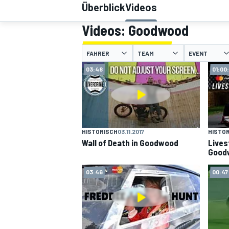
Überblick
Videos
Videos: Goodwood
FAHRER
TEAM
EVENT
03:48
01:00
MOTOGP
HISTORISCH
03.11.2017
HISTO
Wall of Death in Goodwood
Lives
Good
03:46
00:47