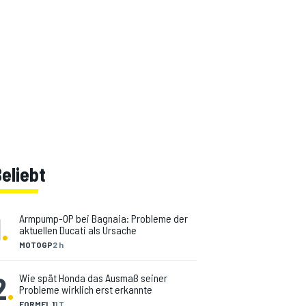
eliebt
1
.
Armpump-OP bei Bagnaia: Probleme der
aktuellen Ducati als Ursache
MOTOGP
2 h
2
.
Wie spät Honda das Ausmaß seiner
Probleme wirklich erst erkannte
FORMEL 1
1 T.