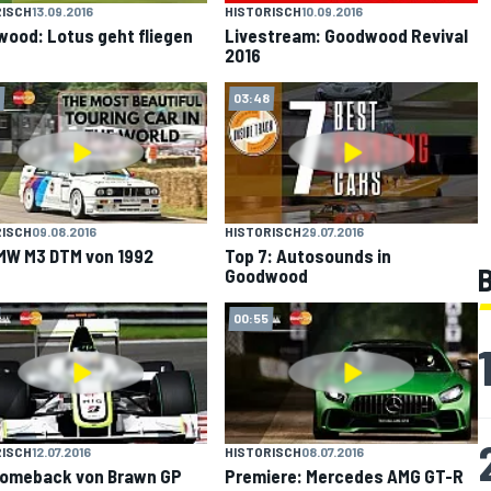
RISCH
13.09.2016
HISTORISCH
10.09.2016
ood: Lotus geht fliegen
Livestream: Goodwood Revival
2016
03:48
RISCH
09.08.2016
HISTORISCH
29.07.2016
MW M3 DTM von 1992
Top 7: Autosounds in
B
Goodwood
00:55
RISCH
12.07.2016
HISTORISCH
08.07.2016
Comeback von Brawn GP
Premiere: Mercedes AMG GT-R