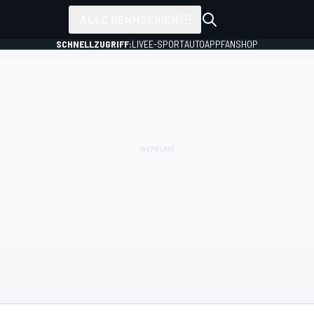
ALLE RENNSERIEN
SCHNELLZUGRIFF:
LIVE
E-SPORT
AUTO
APP
FANSHOP