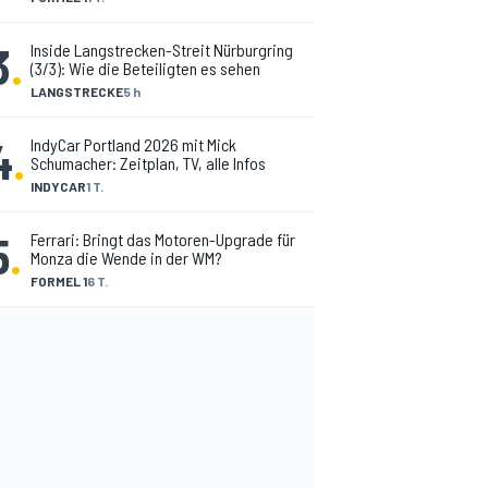
3
.
Inside Langstrecken-Streit Nürburgring
(3/3): Wie die Beteiligten es sehen
LANGSTRECKE
5 h
4
.
IndyCar Portland 2026 mit Mick
Schumacher: Zeitplan, TV, alle Infos
INDYCAR
1 T.
5
.
Ferrari: Bringt das Motoren-Upgrade für
Monza die Wende in der WM?
FORMEL 1
6 T.