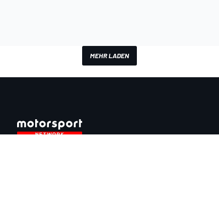
MEHR LADEN
InsideEvs.de
Motor1.com
Motorsportjobs.com
Autosport.com
Motorsportstats.com