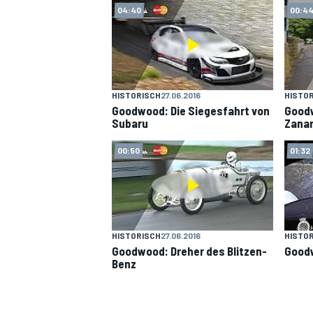
04:40
00:4
HISTORISCH
27.06.2016
HISTO
Goodwood: Die Siegesfahrt von
Goodw
Subaru
Zanar
00:50
01:32
HISTORISCH
27.06.2016
HISTO
Goodwood: Dreher des Blitzen-
Goodw
Benz