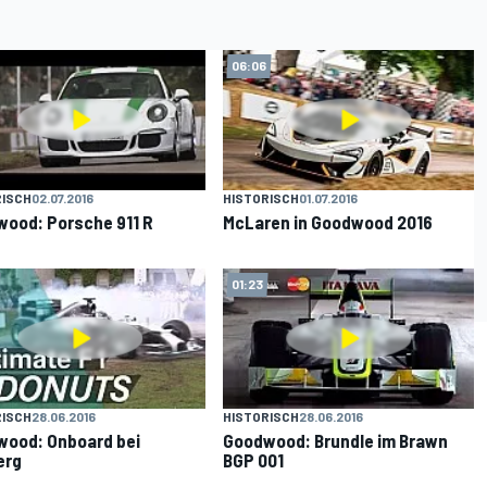
06:06
RISCH
02.07.2016
HISTORISCH
01.07.2016
ood: Porsche 911 R
McLaren in Goodwood 2016
01:23
RISCH
28.06.2016
HISTORISCH
28.06.2016
ood: Onboard bei
Goodwood: Brundle im Brawn
erg
BGP 001