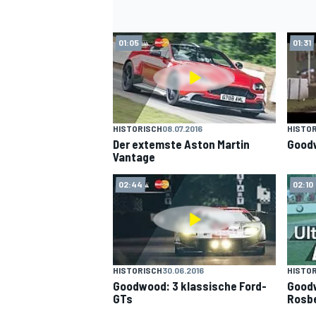
01:05
01:31
HISTORISCH
08.07.2016
HISTO
Der extemste Aston Martin
Goodw
Vantage
SPORTWAGEN
02:44
02:10
HISTORISCH
30.06.2016
HISTO
Goodwood: 3 klassische Ford-
Goodw
GTs
Rosb