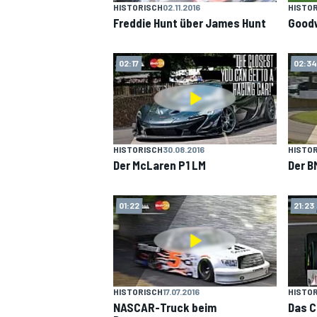
HISTORISCH
02.11.2016
HISTO
Freddie Hunt über James Hunt
Goodw
02:17
02:34
DTM
HISTORISCH
30.08.2016
HISTO
Der McLaren P1 LM
Der B
01:22
21:23
HISTORISCH
17.07.2016
HISTO
NASCAR-Truck beim
Das 