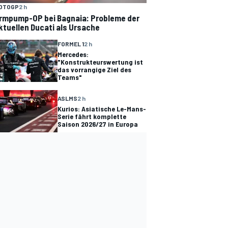
OTOGP
2 h
rmpump-OP bei Bagnaia: Probleme der
ktuellen Ducati als Ursache
FORMEL 1
2 h
Mercedes:
"Konstrukteurswertung ist
das vorrangige Ziel des
Teams"
ASLMS
2 h
Kurios: Asiatische Le-Mans-
Serie fährt komplette
Saison 2026/27 in Europa