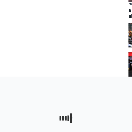
M
A
a