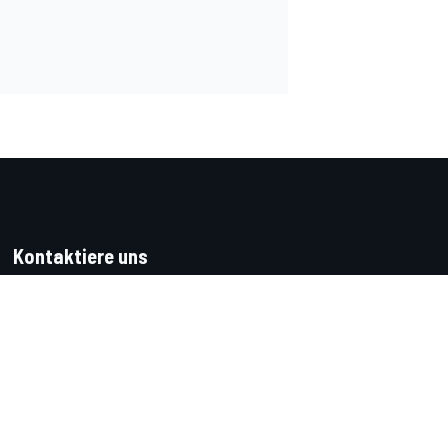
Kontaktiere uns
Feedback
Werben auf Motorsport.com
Kontaktiere uns
sales@motorsport.com
Hans-Pinsel-Straße 9b
85540 Haar
Germany